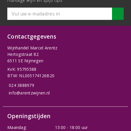
Handige wijn en spijs tips
Contactgegevens
Wijnhandel Marcel Arentz
Hertogstraat 82
6511 SE Nijmegen
KvK: 95795588
BTW: NL005174126B20
024 3888979
info@arentzwijnen.nl
Openingstijden
Maandag:
13:00 - 18:00 uur