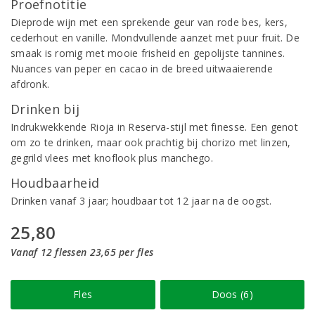
Proefnotitie
Dieprode wijn met een sprekende geur van rode bes, kers,
cederhout en vanille. Mondvullende aanzet met puur fruit. De
smaak is romig met mooie frisheid en gepolijste tannines.
Nuances van peper en cacao in de breed uitwaaierende
afdronk.
Drinken bij
Indrukwekkende Rioja in Reserva-stijl met finesse. Een genot
om zo te drinken, maar ook prachtig bij chorizo met linzen,
gegrild vlees met knoflook plus manchego.
Houdbaarheid
Drinken vanaf 3 jaar; houdbaar tot 12 jaar na de oogst.
25,80
Vanaf 12 flessen 23,65 per fles
Fles
Doos (6)