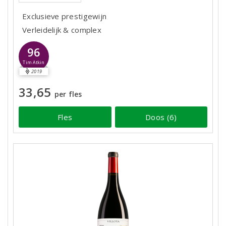
Exclusieve prestigewijn
Verleidelijk & complex
96
Tim Atkin
2019
33,65
per fles
Fles
Doos (6)