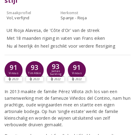
stijl
Smaakprofiel
Herkomst
Vol, verfijnd
Spanje - Rioja
Uit Rioja Alavesa, de 'Côte d'Or' van de streek
Met 18 maanden rijping in vaten van Frans eiken
Nu al heerlijk én heel geschikt voor verdere flesrijping
93
91
93
91
James
Vinous
Tim Atkin
Vinous
Suckling
2023
2023
2022
2022
In 2013 maakte de familie Pérez Villota zich los van een
samenwerking met de fameuze Viñedos del Contino, nam hun
prachtige, oude wijngaarden mee en startte een eigen
artisinale bodega. Op hun ‘single estate’ werkt de familie
kleinschalig en worden de wijnen uitsluitend van zelf
verbouwde druiven gemaakt.