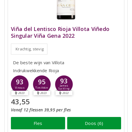
Viña del Lentisco Rioja Villota Viñedo
Singular Viña Gena 2022
Krachtig, stevig
De beste wijn van Villota
Indrukwekkende Rioja
93
93
95
James
Vinous
Tim Atkin
Suckling
2023
2023
2022
43,55
Vanaf 12 flessen 39,95 per fles
Fles
Doos (6)