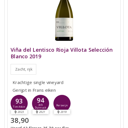
Viña del Lentisco Rioja Villota Selección
Blanco 2019
Zacht, rijk
Krachtige single vineyard
Gerijpt in Frans eiken
94
93
Jeb
Perswijn
Tim Atkin
Dunnuck
2023
2021
2019
38,90