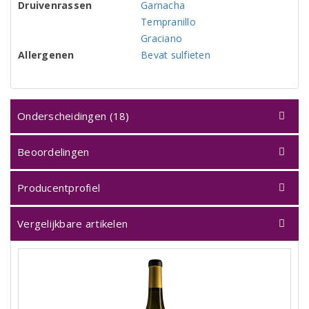
Druivenrassen
Garnacha
Tempranillo
Graciano
Allergenen
Bevat sulfieten
Onderscheidingen (18)
Beoordelingen
Producentprofiel
Vergelijkbare artikelen