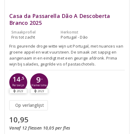
Casa da Passarella Dão A Descoberta
Branco 2025
Smaakprofiel
Herkomst
Fris tot zacht
Portugal - Dão
Fris geurende droge witte wijn uit Portugal, met nuances van
groene appel en wat vuursteen. De smaak zet sappig en
aangenaam in en eindigt met een geurige afdronk. Prima
wijn bij salades, gegrilde vis of pastaschotels.
9
14
-
,5
Perswijn
Hamersma
2023
2023
Op verlanglijst
10,95
Vanaf 12 flessen 10,05 per fles