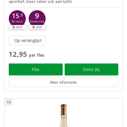
aperitief, maar zeker ook aan tafel.
9
15
,5
Perswijn
Hamersma
2024
2024
Op verlanglijst
12,95
per fles
Fles
Doos (6)
Meer informatie
10