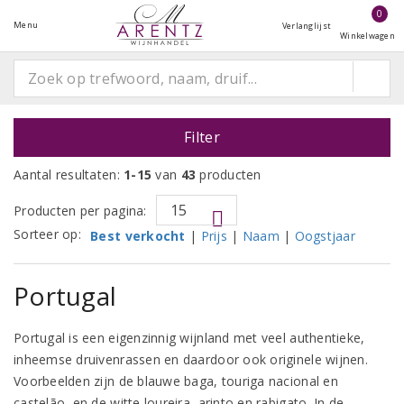
0
Menu
Verlanglijst
Winkelwagen
Filter
Aantal resultaten:
1-15
van
43
producten
Producten per pagina:
Sorteer op:
Best verkocht
|
Prijs
|
Naam
|
Oogstjaar
Portugal
Portugal is een eigenzinnig wijnland met veel authentieke,
inheemse druivenrassen en daardoor ook originele wijnen.
Voorbeelden zijn de blauwe baga, touriga nacional en
castelão, en de witte loureira, arinto en rabigato. In de