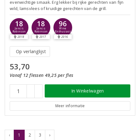
evenwichtige smaak. Erg lekker bij rijke gerechten van fijn
wild, lamsvlees of kruidige gerechten van de grill.
18
18
96
Jancis
Jancis
Wine
Robinson
Robinson
Enthusiast
2018
2017
2016
Op verlanglijst
53,70
Vanaf 12 flessen 49,25 per fles
In Winkelwagen
Meer informatie
‹
1
2
3
›