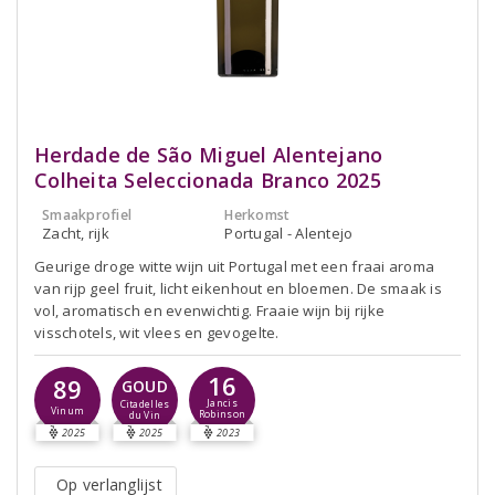
Herdade de São Miguel Alentejano
Colheita Seleccionada Branco 2025
Smaakprofiel
Herkomst
Zacht, rijk
Portugal - Alentejo
Geurige droge witte wijn uit Portugal met een fraai aroma
van rijp geel fruit, licht eikenhout en bloemen. De smaak is
vol, aromatisch en evenwichtig. Fraaie wijn bij rijke
visschotels, wit vlees en gevogelte.
16
89
GOUD
Jancis
Citadelles
Vinum
Robinson
du Vin
2025
2025
2023
Op verlanglijst