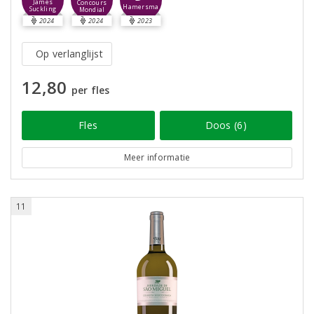
James
Concours
Hamersma
Suckling
Mondial
2024
2024
2023
Op verlanglijst
12,80
per fles
Fles
Doos (6)
Meer informatie
11