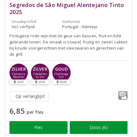
Segredos de São Miguel Alentejano Tinto
2025
Smaakprofiel
Herkomst
Vol, verfijnd
Portugal - Alentejo
Portugese rode wijn met de geur van bessen, fruit en licht
gebrande tonen. De smaak is soepel, fruitig en zwoel. Lekker
bij koude voorgerechten met vleeswaren en gerechten van
de grill.
ZILVER
ZILVER
GOUD
Concours
Citadelles
Challenge
Mondial
du Vin
Intl.
2025
2024
2024
Op verlanglijst
6,85
per fles
Fles
Doos (6)