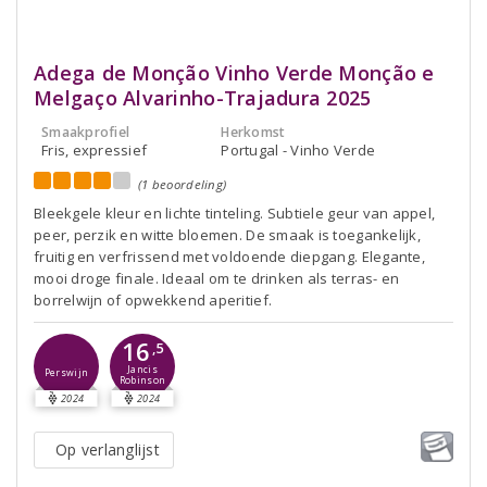
Adega de Monção Vinho Verde Monção e
Melgaço Alvarinho-Trajadura 2025
Smaakprofiel
Herkomst
Fris, expressief
Portugal - Vinho Verde
(1 beoordeling)
Bleekgele kleur en lichte tinteling. Subtiele geur van appel,
peer, perzik en witte bloemen. De smaak is toegankelijk,
fruitig en verfrissend met voldoende diepgang. Elegante,
mooi droge finale. Ideaal om te drinken als terras- en
borrelwijn of opwekkend aperitief.
16
,5
Jancis
Perswijn
Robinson
2024
2024
Op verlanglijst