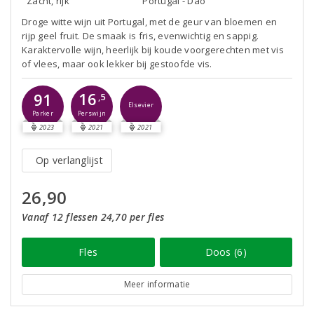
Zacht, rijk
Portugal - Dão
Droge witte wijn uit Portugal, met de geur van bloemen en
rijp geel fruit. De smaak is fris, evenwichtig en sappig.
Karaktervolle wijn, heerlijk bij koude voorgerechten met vis
of vlees, maar ook lekker bij gestoofde vis.
16
91
,5
Elsevier
Perswijn
Parker
2023
2021
2021
Op verlanglijst
26,90
Vanaf 12 flessen 24,70 per fles
Fles
Doos (6)
Meer informatie