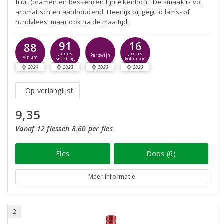
fruit (bramen en bessen) en fijn eikenhout. De smaak is vol,
aromatisch en aanhoudend. Heerlijk bij gegrild lams- of
rundvlees, maar ook na de maaltijd.
91
16
88
James
Jancis
Perswijn
Vinum
Suckling
Robinson
2024
2023
2023
2023
Op verlanglijst
9,35
Vanaf 12 flessen 8,60 per fles
Fles
Doos (6)
Meer informatie
2