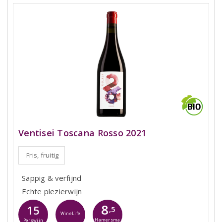
Ventisei Toscana Rosso 2021
Fris, fruitig
Sappig & verfijnd
Echte plezierwijn
8
15
,5
WineLife
Hamersma
Perswijn