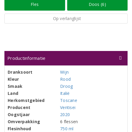
Fles
Doos (6)
Op verlanglijst
Productinformatie
Dranksoort
Wijn
Kleur
Rood
Smaak
Droog
Land
Italië
Herkomstgebied
Toscane
Producent
Ventisei
Oogstjaar
2020
Omverpakking
6 flessen
Flesinhoud
750 ml