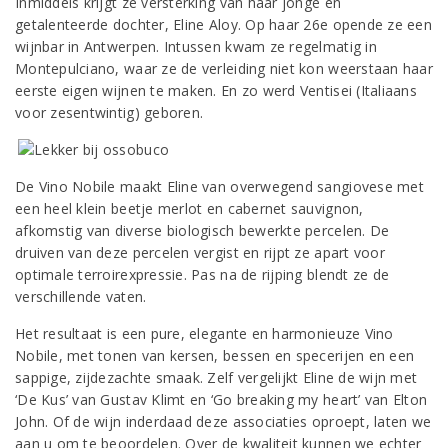
Inmiddels krijgt ze versterking van haar jonge en
getalenteerde dochter, Eline Aloy. Op haar 26e opende ze een
wijnbar in Antwerpen. Intussen kwam ze regelmatig in
Montepulciano, waar ze de verleiding niet kon weerstaan haar
eerste eigen wijnen te maken. En zo werd Ventisei (Italiaans
voor zesentwintig) geboren.
De Vino Nobile maakt Eline van overwegend sangiovese met
een heel klein beetje merlot en cabernet sauvignon,
afkomstig van diverse biologisch bewerkte percelen. De
druiven van deze percelen vergist en rijpt ze apart voor
optimale terroirexpressie. Pas na de rijping blendt ze de
verschillende vaten.
Het resultaat is een pure, elegante en harmonieuze Vino
Nobile, met tonen van kersen, bessen en specerijen en een
sappige, zijdezachte smaak. Zelf vergelijkt Eline de wijn met
‘De Kus’ van Gustav Klimt en ‘Go breaking my heart’ van Elton
John. Of de wijn inderdaad deze associaties oproept, laten we
aan u om te beoordelen. Over de kwaliteit kunnen we echter