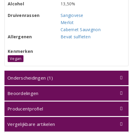
Alcohol
13,50%
Druivenrassen
Sangiovese
Merlot
Cabernet Sauvignon
Allergenen
Bevat sulfieten
Kenmerken
Vegan
Onderscheidingen (1)
Beoordelingen
Producentprofiel
Vergelijkbare artikelen