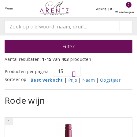
0
Menu
Verlanglijst
Winkelwagen
Filter
Aantal resultaten:
1-15
van
403
producten
Producten per pagina:
Sorteer op:
Best verkocht
|
Prijs
|
Naam
|
Oogstjaar
Rode wijn
1