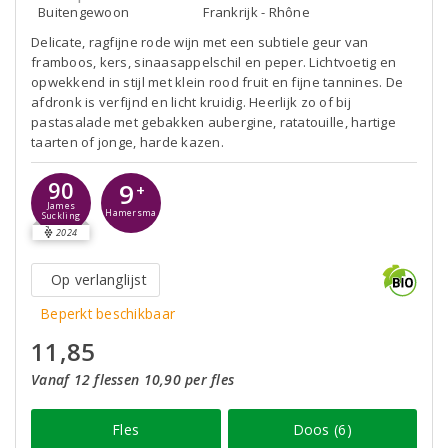
Buitengewoon
Frankrijk - Rhône
Delicate, ragfijne rode wijn met een subtiele geur van
framboos, kers, sinaasappelschil en peper. Lichtvoetig en
opwekkend in stijl met klein rood fruit en fijne tannines. De
afdronk is verfijnd en licht kruidig. Heerlijk zo of bij
pastasalade met gebakken aubergine, ratatouille, hartige
taarten of jonge, harde kazen.
90
9
+
James
Hamersma
Suckling
2024
Op verlanglijst
Beperkt beschikbaar
11,85
Vanaf 12 flessen 10,90 per fles
Fles
Doos (6)