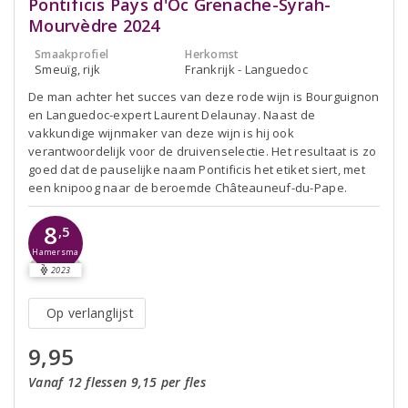
Pontificis Pays d'Oc Grenache-Syrah-
Mourvèdre 2024
Smaakprofiel
Herkomst
Smeuïg, rijk
Frankrijk - Languedoc
De man achter het succes van deze rode wijn is Bourguignon
en Languedoc-expert Laurent Delaunay. Naast de
vakkundige wijnmaker van deze wijn is hij ook
verantwoordelijk voor de druivenselectie. Het resultaat is zo
goed dat de pauselijke naam Pontificis het etiket siert, met
een knipoog naar de beroemde Châteauneuf-du-Pape.
8
,5
Hamersma
2023
Op verlanglijst
9,95
Vanaf 12 flessen 9,15 per fles