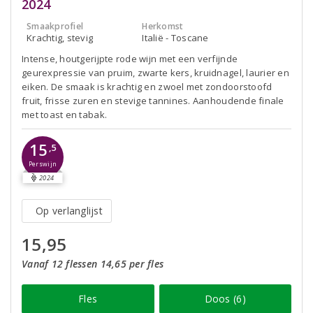
2024
Smaakprofiel
Herkomst
Krachtig, stevig
Italië - Toscane
Intense, houtgerijpte rode wijn met een verfijnde
geurexpressie van pruim, zwarte kers, kruidnagel, laurier en
eiken. De smaak is krachtig en zwoel met zondoorstoofd
fruit, frisse zuren en stevige tannines. Aanhoudende finale
met toast en tabak.
15
,5
Perswijn
2024
Op verlanglijst
15,95
Vanaf 12 flessen 14,65 per fles
Fles
Doos (6)