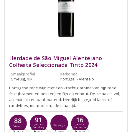
Herdade de São Miguel Alentejano
Colheita Seleccionada Tinto 2024
Smaakprofiel
Herkomst
Smeuïg, rijk
Portugal - Alentejo
Portugese rode wijn met een krachtig aroma van rijp rood
fruit (bramen en bessen) en fijn eikenhout. De smaak is vol,
aromatisch en aanhoudend. Heerlijk bij gegrild lams- of
rundvlees, maar ook na de maaltijd.
91
16
88
James
Jancis
Perswijn
Vinum
Suckling
Robinson