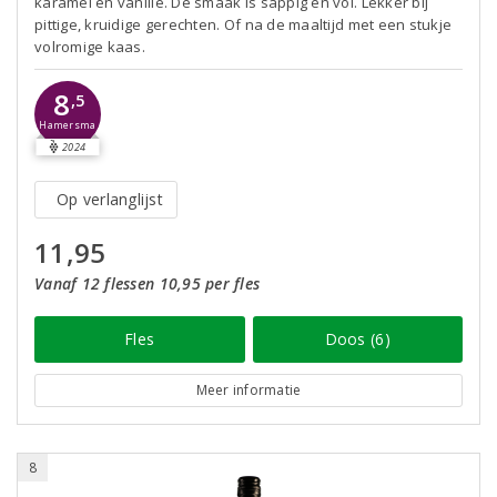
karamel en vanille. De smaak is sappig en vol. Lekker bij
pittige, kruidige gerechten. Of na de maaltijd met een stukje
volromige kaas.
8
,5
Hamersma
2024
Op verlanglijst
11,95
Vanaf 12 flessen 10,95 per fles
Fles
Doos (6)
Meer informatie
8