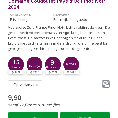
Domaine Coudoulet Pays d'Oc Pinot Noir
2024
Smaakprofiel
Herkomst
Fris, fruitig
Frankrijk - Languedoc
Veelzijdige Zuid-Franse Pinot Noir. Lichte robijnrode kleur. De
geur is verfijnd met aroma's van rijpe kers, bosaardbei en
lichte toast. De aanzet is vol, sappig en mooi fruitig. Licht
kruidig met zachte tannine in de afdronk. die prima past bij
gevogelte en gerechten met geroosterde groente.
9
15
-
Perswijn
Perswijn
Vinum
Hamersma
2022
2022
2022
2022
Op verlanglijst
9,90
Vanaf 12 flessen 9,10 per fles
Fles
Doos (6)