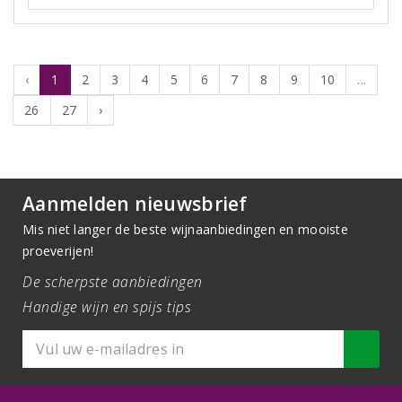
‹
1
2
3
4
5
6
7
8
9
10
...
26
27
›
Aanmelden nieuwsbrief
Mis niet langer de beste wijnaanbiedingen en mooiste
proeverijen!
De scherpste aanbiedingen
Handige wijn en spijs tips