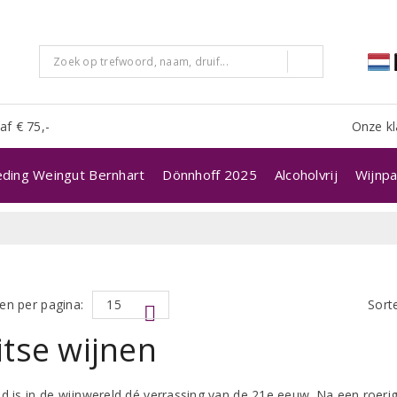
af € 75,-
Onze kl
eding Weingut Bernhart
Dönnhoff 2025
Alcoholvrij
Wijnpa
en per pagina:
Sort
tse wijnen
nd is in de wijnwereld dé verrassing van de 21e eeuw. Na een roer