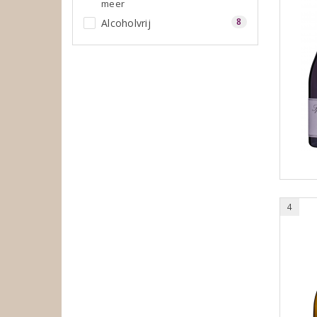
meer
8
Alcoholvrij
4