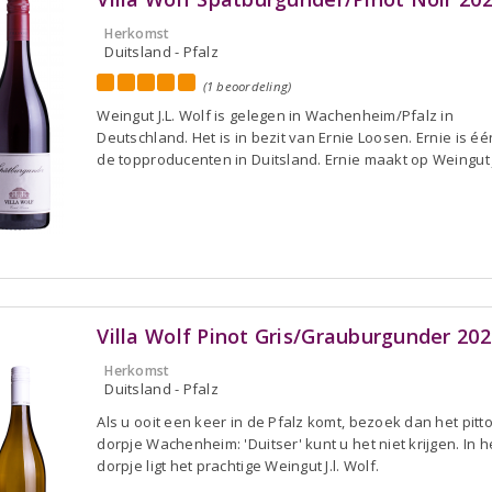
Herkomst
Duitsland - Pfalz
(1 beoordeling)
Weingut J.L. Wolf is gelegen in Wachenheim/Pfalz in
Deutschland. Het is in bezit van Ernie Loosen. Ernie is é
de topproducenten in Duitsland. Ernie maakt op Weingut J
Villa Wolf Pinot Gris/Grauburgunder 202
Herkomst
Duitsland - Pfalz
Als u ooit een keer in de Pfalz komt, bezoek dan het pitt
dorpje Wachenheim: 'Duitser' kunt u het niet krijgen. In h
dorpje ligt het prachtige Weingut J.l. Wolf.