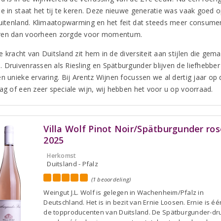
ie in staat het tij te keren. Deze nieuwe generatie was vaak goed o
buitenland. Klimaatopwarming en het feit dat steeds meer consumen
ren dan voorheen zorgde voor momentum.
e kracht van Duitsland zit hem in de diversiteit aan stijlen die ge
 Druivenrassen als Riesling en Spätburgunder blijven de liefhebber 
en unieke ervaring. Bij Arentz Wijnen focussen we al dertig jaar op
dag of een zeer speciale wijn, wij hebben het voor u op voorraad.
Villa Wolf Pinot Noir/Spätburgunder ros
2025
Herkomst
Duitsland - Pfalz
(1 beoordeling)
Weingut J.L. Wolf is gelegen in Wachenheim/Pfalz in
Deutschland. Het is in bezit van Ernie Loosen. Ernie is é
de topproducenten van Duitsland. De Spätburgunder-dr