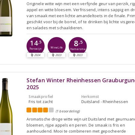
Originele witte wijn met een verfijnde geur van perzik, ri
appel en witte bloesem. Verfrissend, intens sappig en d
van smaak met een lichte amandeltoets in de finale. Pri
geschikt voor bij de borrel, of te drinken bij lichte visger
en salades met schaaldieren.
8
14
,5
,5
WineLife
Perswijn
Hamersma
2024
2023
2023
Stefan Winter Rheinhessen Grauburgun
2025
Smaakprofiel
Herkomst
Fris tot zacht
Duitsland - Rheinhessen
(1 beoordeling)
Aromatische droge witte wijn uit Duitsland met geurnua
bloemen, rijpe appels en peren. De smaak is fris en
aanhoudend. Mooi te combineren met gepocheerde