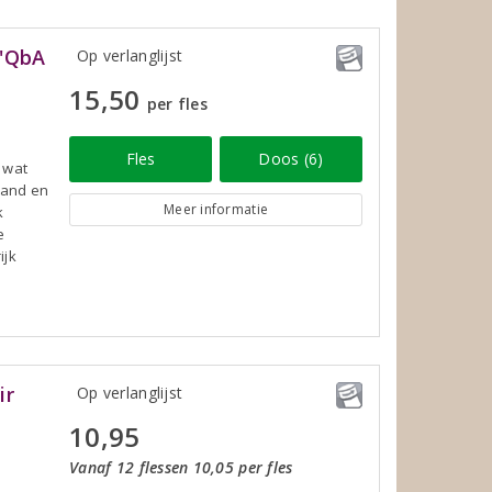
k'QbA
Op verlanglijst
15,50
per fles
Fles
Doos (6)
 wat
land en
Meer informatie
k
e
ijk
ir
Op verlanglijst
10,95
Vanaf 12 flessen 10,05 per fles