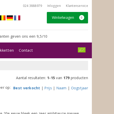
024 3888979
Inloggen
Klantenservice
Winkelwagen
0
anten geven ons een 9,5/10
kketten
Contact
Aantal resultaten:
1-15
van
179
producten
eer op:
Best verkocht
|
Prijs
|
Naam
|
Oogstjaar
ige 20e eeuw bleek een zeer ambitieuze nieuwe