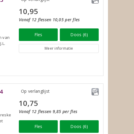
10,95
Vanaf 12 flessen 10,05 per fles
Fles
Doos (6)
én van
.L.
Meer informatie
4
Op verlanglijst
10,75
Vanaf 12 flessen 9,85 per fles
oreske
et
Fles
Doos (6)