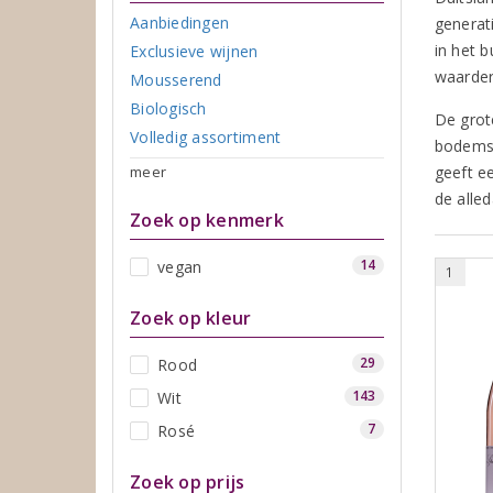
Aanbiedingen
generat
in het 
Exclusieve wijnen
waarde
Mousserend
Biologisch
De grot
Volledig assortiment
bodems.
meer
geeft e
de alle
Zoek op kenmerk
14
vegan
1
Zoek op kleur
29
Rood
143
Wit
7
Rosé
Zoek op prijs