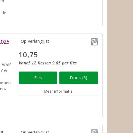
om
n de
2025
Op verlanglijst
10,75
Vanaf 12 flessen 9,85 per fles
. Wolf.
s één
s
Fles
Doos (6)
roepen
nen.
Meer informatie
23
Op verlanglijst