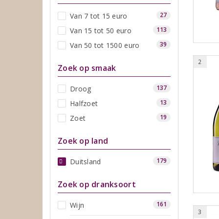
27
Van 7 tot 15 euro
113
Van 15 tot 50 euro
39
Van 50 tot 1500 euro
2
Zoek op smaak
137
Droog
13
Halfzoet
19
Zoet
Zoek op land
179
Duitsland
Zoek op dranksoort
161
Wijn
3