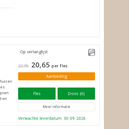
Op verlanglijst
20,65
22,95
per fles
Aanbieding
nhuizen
des
ijnen
Fles
Doos (6)
d en
Meer informatie
Verwachte leverdatum: 30-09-2026