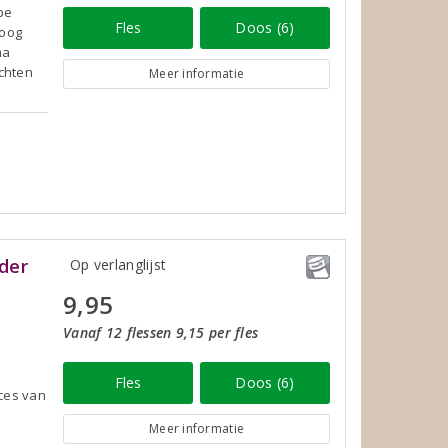
jpe
Fles
Doos (6)
roog
ma
echten
Meer informatie
der
Op verlanglijst
9,95
Vanaf 12 flessen 9,15 per fles
Fles
Doos (6)
nces van
Meer informatie