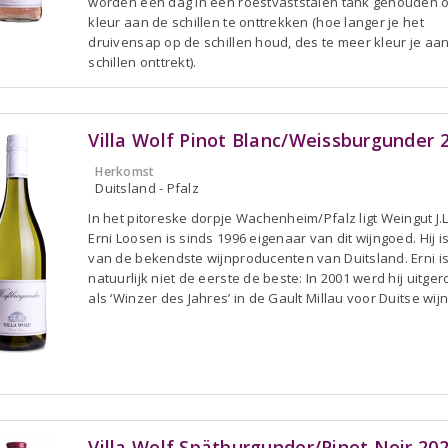
worden één dag in een roestvaststalen tank gehouden 
kleur aan de schillen te onttrekken (hoe langer je het
druivensap op de schillen houd, des te meer kleur je aa
schillen onttrekt).
Villa Wolf Pinot Blanc/Weissburgunder 
Herkomst
Duitsland - Pfalz
In het pitoreske dorpje Wachenheim/Pfalz ligt Weingut J.L
Erni Loosen is sinds 1996 eigenaar van dit wijngoed. Hij i
van de bekendste wijnproducenten van Duitsland. Erni i
natuurlijk niet de eerste de beste: In 2001 werd hij uitge
als ‘Winzer des Jahres’ in de Gault Millau voor Duitse wij
Villa Wolf Spätburgunder/Pinot Noir 20