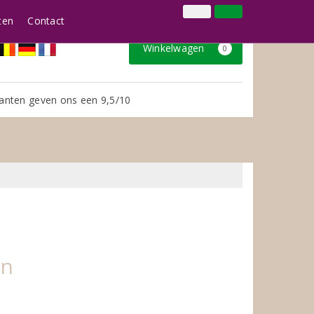
024 3888979
Inloggen
Klantenservice
ten
Contact
Winkelwagen
0
anten geven ons een 9,5/10
en