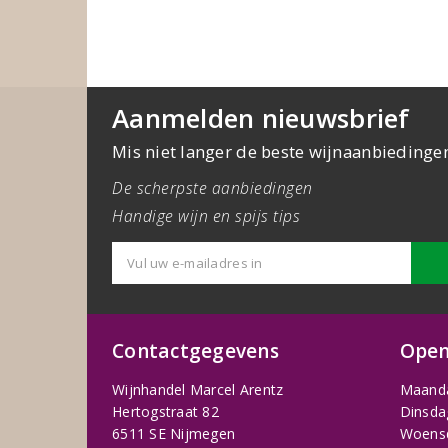
Aanmelden nieuwsbrief
Mis niet langer de beste wijnaanbiedinge
De scherpste aanbiedingen
Handige wijn en spijs tips
Contactgegevens
Open
Wijnhandel Marcel Arentz
Maand
Hertogstraat 82
Dinsda
6511 SE Nijmegen
Woens