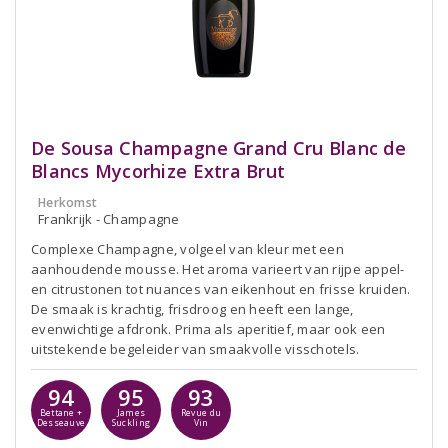
De Sousa Champagne Grand Cru Blanc de
Blancs Mycorhize Extra Brut
Herkomst
Frankrijk - Champagne
Complexe Champagne, volgeel van kleur met een
aanhoudende mousse. Het aroma varieert van rijpe appel-
en citrustonen tot nuances van eikenhout en frisse kruiden.
De smaak is krachtig, frisdroog en heeft een lange,
evenwichtige afdronk. Prima als aperitief, maar ook een
uitstekende begeleider van smaakvolle visschotels.
94
95
93
Bettane +
James
Revue du
Desseauve
Suckling
Vin