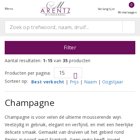
0
Menu
Verlanglijst
Winkelwagen
Filter
Aantal resultaten:
1-15
van
35
producten
Producten per pagina:
Sorteer op:
Best verkocht
|
Prijs
|
Naam
|
Oogstjaar
Champagne
Champagne is voor velen dé ultieme mousserende wijn.
Veelzijdig in gebruik, elegant en verfijnd, en met een heerlijke
delicate smaak. Gemaakt van druiven uit het gebied rond
Reims in noord-west Frankrijk. Geen regio heeft zoveel