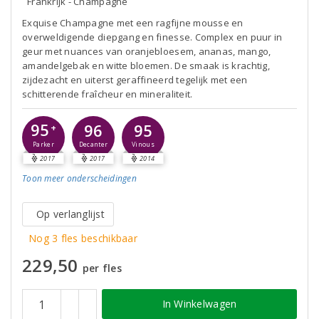
Frankrijk - Champagne
Exquise Champagne met een ragfijne mousse en
overweldigende diepgang en finesse. Complex en puur in
geur met nuances van oranjebloesem, ananas, mango,
amandelgebak en witte bloemen. De smaak is krachtig,
zijdezacht en uiterst geraffineerd tegelijk met een
schitterende fraîcheur en mineraliteit.
95
96
95
+
Parker
Decanter
Vinous
2017
2017
2014
Toon meer
onderscheidingen
Op verlanglijst
Nog 3 fles beschikbaar
229,50
per fles
In Winkelwagen