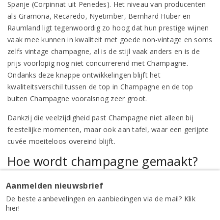
Spanje (Corpinnat uit Penedes). Het niveau van producenten
als Gramona, Recaredo, Nyetimber, Bernhard Huber en
Raumland ligt tegenwoordig zo hoog dat hun prestige wijnen
vaak mee kunnen in kwaliteit met goede non-vintage en soms
zelfs vintage champagne, al is de stijl vaak anders en is de
prijs voorlopig nog niet concurrerend met Champagne.
Ondanks deze knappe ontwikkelingen blijft het
kwaliteitsverschil tussen de top in Champagne en de top
buiten Champagne vooralsnog zeer groot.
Dankzij die veelzijdigheid past Champagne niet alleen bij
feestelijke momenten, maar ook aan tafel, waar een gerijpte
cuvée moeiteloos overeind blijft.
Hoe wordt champagne gemaakt?
Champagne wordt gemaakt volgens de traditionele methode,
Aanmelden nieuwsbrief
een tijdrovend proces dat veel verklaart over de verfijning in
De beste aanbevelingen en aanbiedingen via de mail? Klik
het glas. Eerst worden de druiven zacht geperst tot een
hier!
heldere basiswijn. Deze vin clair lijkt nog het meest op een