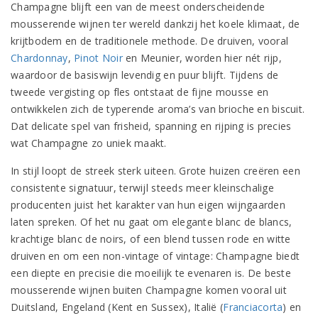
Champagne blijft een van de meest onderscheidende
mousserende wijnen ter wereld dankzij het koele klimaat, de
krijtbodem en de traditionele methode. De druiven, vooral
Chardonnay
,
Pinot Noir
en Meunier, worden hier nét rijp,
waardoor de basiswijn levendig en puur blijft. Tijdens de
tweede vergisting op fles ontstaat de fijne mousse en
ontwikkelen zich de typerende aroma’s van brioche en biscuit.
Dat delicate spel van frisheid, spanning en rijping is precies
wat Champagne zo uniek maakt.
In stijl loopt de streek sterk uiteen. Grote huizen creëren een
consistente signatuur, terwijl steeds meer kleinschalige
producenten juist het karakter van hun eigen wijngaarden
laten spreken. Of het nu gaat om elegante blanc de blancs,
krachtige blanc de noirs, of een blend tussen rode en witte
druiven en om een non-vintage of vintage: Champagne biedt
een diepte en precisie die moeilijk te evenaren is. De beste
mousserende wijnen buiten Champagne komen vooral uit
Duitsland, Engeland (Kent en Sussex), Italië (
Franciacorta
) en