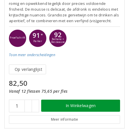
romig en opwekkend tegelijk door precies voldoende
frisheid. De mousse is delicaat, de afdronk is eindeloos met
krijtachtige nuances. Grandioze genietwijn om te drinken als
aperitief, of te combineren met een verfijnd (vis)gerecht.
92
91
+
Proefschrift
Bettane +
Parker
Desseauve
Toon meer
onderscheidingen
Op verlanglijst
82,50
Vanaf 12 flessen 75,65 per fles
In Winkelwagen
Meer informatie