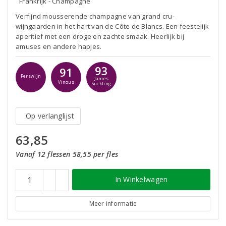
Frankrijk - Champagne
Verfijnd mousserende champagne van grand cru-
wijngaarden in het hart van de Côte de Blancs. Een feestelijk
aperitief met een droge en zachte smaak. Heerlijk bij
amuses en andere hapjes.
93
91
Perswijn
James
Vinous
Suckling
Op verlanglijst
63,85
Vanaf 12 flessen 58,55 per fles
In Winkelwagen
Meer informatie