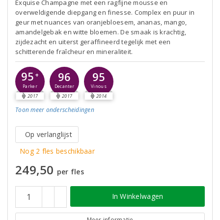
Exquise Champagne met een ragfijne mousse en
overweldigende diepgang en finesse. Complex en puur in
geur met nuances van oranjebloesem, ananas, mango,
amandelgebak en witte bloemen. De smaak is krachtig,
zijdezacht en uiterst geraffineerd tegelijk met een
schitterende fraîcheur en mineraliteit.
95
96
95
+
Parker
Decanter
Vinous
2017
2017
2014
Toon meer
onderscheidingen
Op verlanglijst
Nog 2 fles beschikbaar
249,50
per fles
In Winkelwagen
Meer informatie