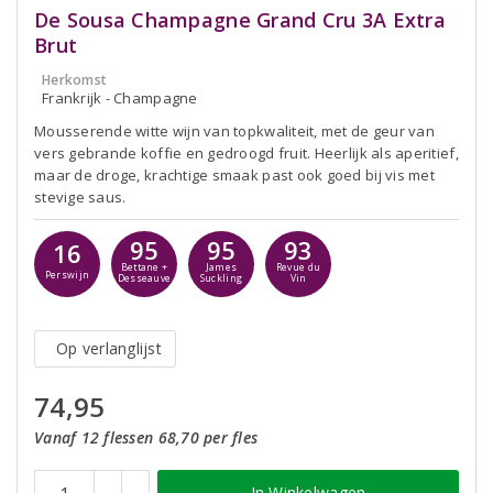
De Sousa Champagne Grand Cru 3A Extra
Brut
Herkomst
Frankrijk - Champagne
Mousserende witte wijn van topkwaliteit, met de geur van
vers gebrande koffie en gedroogd fruit. Heerlijk als aperitief,
maar de droge, krachtige smaak past ook goed bij vis met
stevige saus.
95
95
93
16
Bettane +
James
Revue du
Perswijn
Desseauve
Suckling
Vin
Op verlanglijst
74,95
Vanaf 12 flessen 68,70 per fles
In Winkelwagen