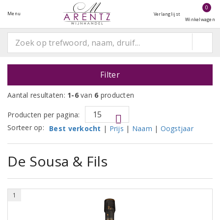
0
Menu
Verlanglijst
Winkelwagen
Filter
Aantal resultaten:
1-6
van
6
producten
Producten per pagina:
Sorteer op:
Best verkocht
|
Prijs
|
Naam
|
Oogstjaar
De Sousa & Fils
1