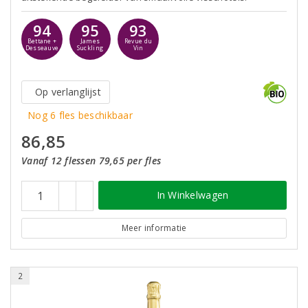
94
95
93
Bettane +
James
Revue du
Desseauve
Suckling
Vin
Op verlanglijst
Nog 6 fles beschikbaar
86,85
Vanaf 12 flessen 79,65 per fles
In Winkelwagen
Meer informatie
2