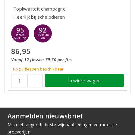
Topkwaliteit champagne
Heerlijk bij schelpdieren
95
92
James
Revue du
Suckling
Vin
86,95
Vanaf 12 flessen 79,70 per fles
Nog 3
flessen
beschikbaar
In winkelwagen
Aanmelden nieuwsbrief
Mis niet langer de beste wijnaanbiedingen en mooiste
proeverijen!