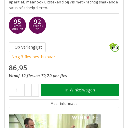
aperitief, maar ook uitstekend bij vis met krachtig smakende
saus of schelpdieren.
95
92
James
Revue du
Suckling
Vin
Op verlanglijst
Nog 3 fles beschikbaar
86,95
Vanaf 12 flessen 79,70 per fles
In Winkelwagen
Meer informatie