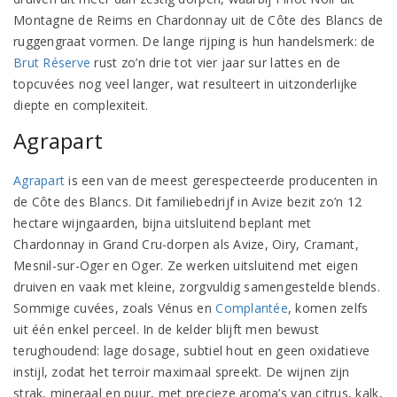
Montagne de Reims en Chardonnay uit de Côte des Blancs de
ruggengraat vormen. De lange rijping is hun handelsmerk: de
Brut Réserve
rust zo’n drie tot vier jaar sur lattes en de
topcuvées nog veel langer, wat resulteert in uitzonderlijke
diepte en complexiteit.
Agrapart
Agrapart
is een van de meest gerespecteerde producenten in
de Côte des Blancs. Dit familiebedrijf in Avize bezit zo’n 12
hectare wijngaarden, bijna uitsluitend beplant met
Chardonnay in Grand Cru-dorpen als Avize, Oiry, Cramant,
Mesnil-sur-Oger en Oger. Ze werken uitsluitend met eigen
druiven en vaak met kleine, zorgvuldig samengestelde blends.
Sommige cuvées, zoals Vénus en
Complantée
, komen zelfs
uit één enkel perceel. In de kelder blijft men bewust
terughoudend: lage dosage, subtiel hout en geen oxidatieve
instijl, zodat het terroir maximaal spreekt. De wijnen zijn
strak, mineraal en puur, met precieze aroma’s van citrus, kalk,