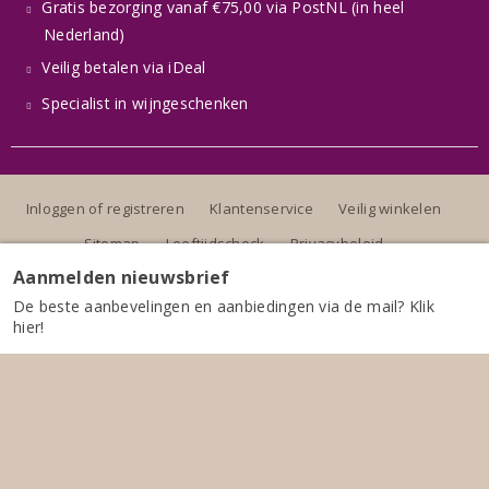
Gratis bezorging vanaf €75,00 via PostNL (in heel
Nederland)
Veilig betalen via iDeal
Specialist in wijngeschenken
Inloggen of registreren
Klantenservice
Veilig winkelen
Sitemap
Leeftijdscheck
Privacybeleid
Aanmelden nieuwsbrief
De beste aanbevelingen en aanbiedingen via de mail? Klik
hier!
Alle prijzen zijn inclusief BTW, exclusief eventuele verzendkosten.