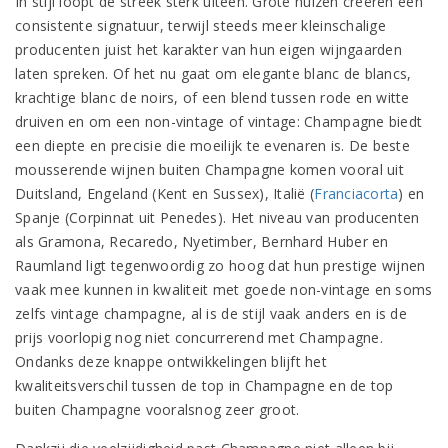
In stijl loopt de streek sterk uiteen. Grote huizen creëren een
consistente signatuur, terwijl steeds meer kleinschalige
producenten juist het karakter van hun eigen wijngaarden
laten spreken. Of het nu gaat om elegante blanc de blancs,
krachtige blanc de noirs, of een blend tussen rode en witte
druiven en om een non-vintage of vintage: Champagne biedt
een diepte en precisie die moeilijk te evenaren is. De beste
mousserende wijnen buiten Champagne komen vooral uit
Duitsland, Engeland (Kent en Sussex), Italië (
Franciacorta
) en
Spanje (Corpinnat uit Penedes). Het niveau van producenten
als Gramona, Recaredo, Nyetimber, Bernhard Huber en
Raumland ligt tegenwoordig zo hoog dat hun prestige wijnen
vaak mee kunnen in kwaliteit met goede non-vintage en soms
zelfs vintage champagne, al is de stijl vaak anders en is de
prijs voorlopig nog niet concurrerend met Champagne.
Ondanks deze knappe ontwikkelingen blijft het
kwaliteitsverschil tussen de top in Champagne en de top
buiten Champagne vooralsnog zeer groot.