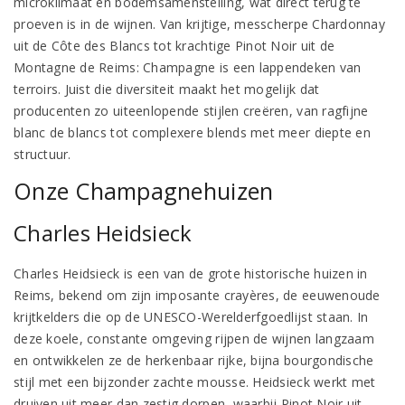
microklimaat en bodemsamenstelling, wat direct terug te
proeven is in de wijnen. Van krijtige, messcherpe Chardonnay
uit de Côte des Blancs tot krachtige Pinot Noir uit de
Montagne de Reims: Champagne is een lappendeken van
terroirs. Juist die diversiteit maakt het mogelijk dat
producenten zo uiteenlopende stijlen creëren, van ragfijne
blanc de blancs tot complexere blends met meer diepte en
structuur.
Onze Champagnehuizen
Charles Heidsieck
Charles Heidsieck is een van de grote historische huizen in
Reims, bekend om zijn imposante crayères, de eeuwenoude
krijtkelders die op de UNESCO-Werelderfgoedlijst staan. In
deze koele, constante omgeving rijpen de wijnen langzaam
en ontwikkelen ze de herkenbaar rijke, bijna bourgondische
stijl met een bijzonder zachte mousse. Heidsieck werkt met
druiven uit meer dan zestig dorpen, waarbij Pinot Noir uit