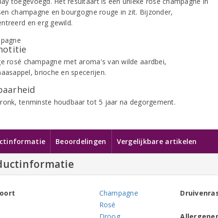
y toegevoegd. Het resultaart is een unieke rose champagne in
ussen champagne en bourgogne rouge in zit. Bijzonder,
ntreerd en erg gewild.
notitie
ge rosé champagne met aroma's van wilde aardbei,
naasappel, brioche en specerijen.
aarheid
ronk, tenminste houdbaar tot 5 jaar na degorgement.
ctinformatie
Beoordelingen
Vergelijkbare artikelen
ductinformatie
oort
Champagne
Druivenra
Rosé
Droog
Allergene