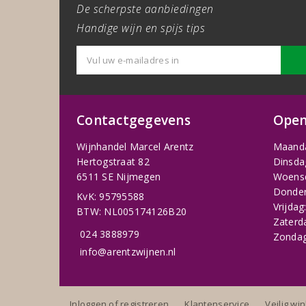
De scherpste aanbiedingen
Handige wijn en spijs tips
Contactgegevens
Open
Wijnhandel Marcel Arentz
Maand
Hertogstraat 82
Dinsda
6511 SE Nijmegen
Woens
Donder
KvK: 95795588
Vrijdag
BTW: NL005174126B20
Zaterd
024 3888979
Zondag
info@arentzwijnen.nl
Inloggen of registreren
Klantenservice
Veilig wi