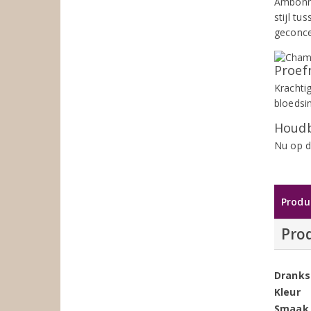
Ambonna
stijl t
geconce
Proef
Krachti
bloedsi
Houdb
Nu op d
Produ
Pro
Dranks
Kleur
Smaak