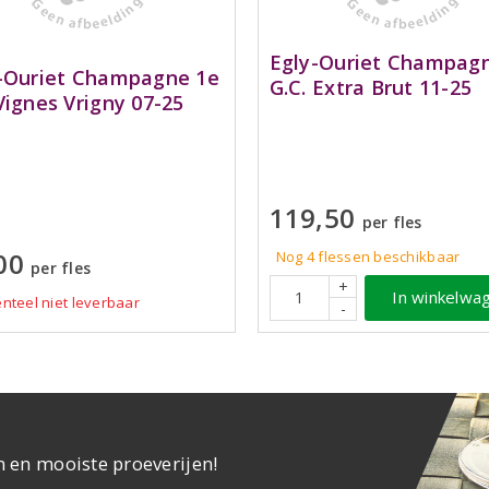
Egly-Ouriet Champag
-Ouriet Champagne 1e
G.C. Extra Brut 11-25
Vignes Vrigny 07-25
119,50
per fles
00
Nog 4
flessen
beschikbaar
per fles
+
In winkelwa
teel niet leverbaar
-
n en mooiste proeverijen!