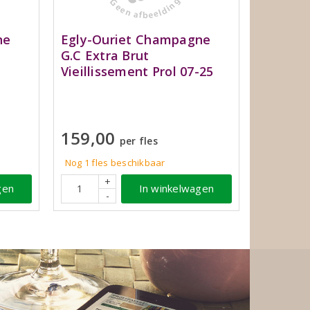
ne
Egly-Ouriet Champagne
G.C Extra Brut
Vieillissement Prol 07-25
159,00
per fles
Nog 1 fles beschikbaar
+
gen
In winkelwagen
-