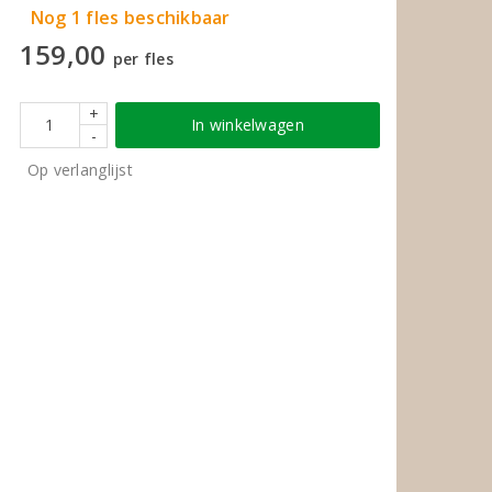
Nog 1 fles beschikbaar
159,00
per fles
+
In winkelwagen
-
Op verlanglijst