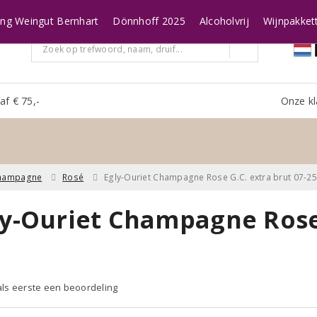
ing Weingut Bernhart
Dönnhoff 2025
Alcoholvrij
Wijnpakket
af € 75,-
Onze kl
hampagne
Rosé
Egly-Ouriet Champagne Rose G.C. extra brut 07-25
ly-Ouriet Champagne Rose 
 als eerste een beoordeling