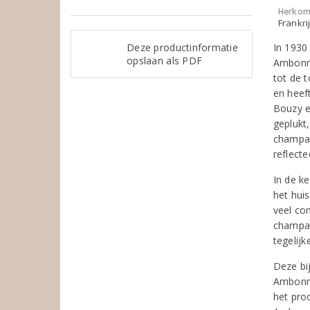
Herkom
Frankr
Deze productinformatie
In 1930
opslaan als PDF
Ambonna
tot de 
en heef
Bouzy e
geplukt
champag
reflecte
In de k
het huis
veel co
champag
tegelijk
Deze bi
Ambonna
het pro