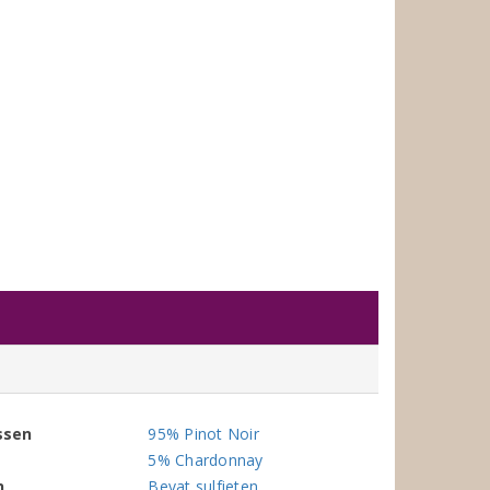
ssen
95% Pinot Noir
5% Chardonnay
n
Bevat sulfieten