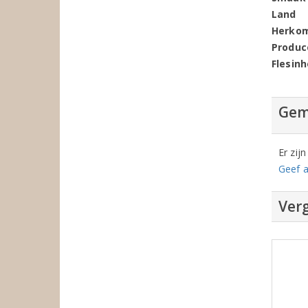
Land
Herko
Produc
Flesin
Gem
Er zij
Geef a
Verg