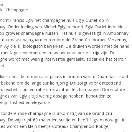
st
ijk - Champagne
 richt Francis Egly het champagne huis Egly-Ouriet op in
y. Onder leiding van Michel Egly, behoort Egly-Ouriet inmiddels
top grower-champagne huizen. Het huis is gevestigd in Ambonnay
t daarnaast wijngaarden rondom de Grand Cru dorpen Verzenay,
n Ay die zij biologisch bewerken. De druiven worden met de hand
, met lage rendementen en wanneer ze perfect rijp zijn. De
ne wordt met weinig interventie gemaakt, zodat die het terroir
ert.
elder vindt de fermentatie plaats in houten vaten. Daarnaast staat
 bekend om de lange sur lie rijping. Dit zorgt voor ontzettend
mplexiteit, concentratie en kracht in de champagne. Doordat de
nes van Egly altijd weinig dosage hebben, behouden ze
ertijd frisheid en elegantie.
jzondere rose champagne is afkomstig van de Grand Cru
y. De wijn rijpt 60 maanden sur lie en heeft 1 gram dosage. In
ces wordt een klein beetje Coteaux Champenois Rouge