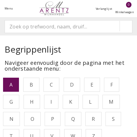
0
Menu
Verlanglijst
Winkelwagen
Begrippenlijst
Navigeer eenvoudig door de pagina met het
onderstaande menu:
A
B
C
D
E
F
G
H
I
K
L
M
N
O
P
Q
R
S
T
U
V
W
Z