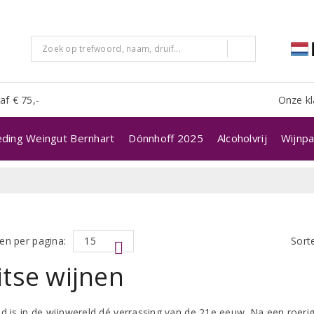
af € 75,-
Onze kl
eding Weingut Bernhart
Dönnhoff 2025
Alcoholvrij
Wijnpa
en per pagina:
Sort
tse wijnen
nd is in de wijnwereld dé verrassing van de 21e eeuw. Na een roer