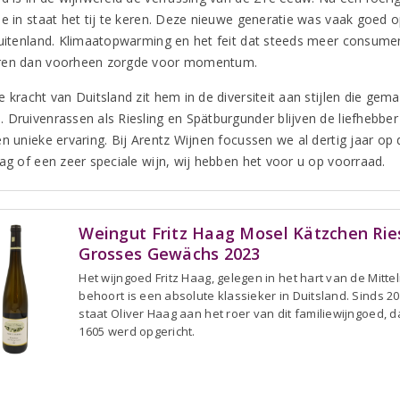
ie in staat het tij te keren. Deze nieuwe generatie was vaak goed o
buitenland. Klimaatopwarming en het feit dat steeds meer consumen
ren dan voorheen zorgde voor momentum.
e kracht van Duitsland zit hem in de diversiteit aan stijlen die ge
 Druivenrassen als Riesling en Spätburgunder blijven de liefhebber 
en unieke ervaring. Bij Arentz Wijnen focussen we al dertig jaar op
dag of een zeer speciale wijn, wij hebben het voor u op voorraad.
Weingut Fritz Haag Mosel Kätzchen Rie
Grosses Gewächs 2023
Het wijngoed Fritz Haag, gelegen in het hart van de Mitte
behoort is een absolute klassieker in Duitsland. Sinds 2
staat Oliver Haag aan het roer van dit familiewijngoed, da
1605 werd opgericht.