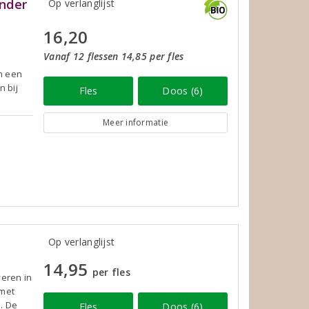
nder
Op verlanglijst
16,20
Vanaf 12 flessen 14,85 per fles
n een
n bij
Fles
Doos (6)
Meer informatie
Op verlanglijst
14,95
per fles
veren in
 met
. De
Fles
Doos (6)