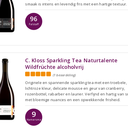
smaak is intens en levendig fris met een hartige textuur.
96
Falstaff
C. Kloss Sparkling Tea Naturtalente
Wildfrüchte alcoholvrij
(1 beoordeling)
Originele en spannende sparkling tea met een troebele,
lichtroze kleur, delicate mousse en geur van cranberry,
rozenbottel, rabarber en laurier. Verfijnd en hartig van
met bloemige nuances en een opwekkende frisheid.
9
Hamersma