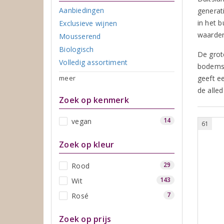
Aanbiedingen
generat
in het 
Exclusieve wijnen
waarde
Mousserend
Biologisch
De grot
Volledig assortiment
bodems.
meer
geeft e
de alle
Zoek op kenmerk
14
vegan
61
Zoek op kleur
29
Rood
143
Wit
7
Rosé
Zoek op prijs