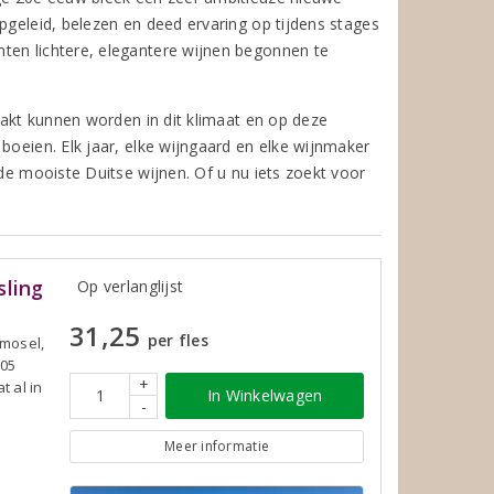
pgeleid, belezen en deed ervaring op tijdens stages
ten lichtere, elegantere wijnen begonnen te
maakt kunnen worden in dit klimaat en op deze
boeien. Elk jaar, elke wijngaard en elke wijnmaker
 de mooiste Duitse wijnen. Of u nu iets zoekt voor
sling
Op verlanglijst
31,25
per fles
lmosel,
005
+
t al in
In Winkelwagen
-
Meer informatie