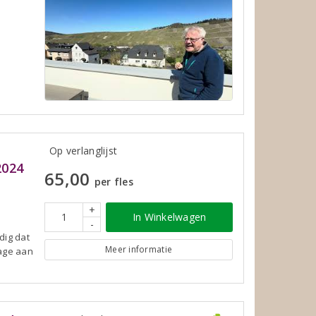
Op verlanglijst
2024
65,00
per fles
+
In Winkelwagen
-
dig dat
Meer informatie
Lage aan