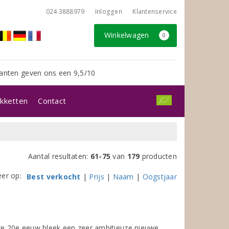
024 3888979
Inloggen
Klantenservice
Winkelwagen
0
anten geven ons een 9,5/10
kketten
Contact
Aantal resultaten:
61-75
van
179
producten
eer op:
Best verkocht
|
Prijs
|
Naam
|
Oogstjaar
ige 20e eeuw bleek een zeer ambitieuze nieuwe