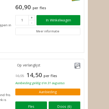
60,90
per fles
+
In Winkelwagen
-
ijpen in
Meer informatie
Op verlanglijst
14,50
16,95
per fles
Aanbieding
geldig
t/m 31 augustus
Aanbieding
nd fris
nk is
Fles
Doos (6)