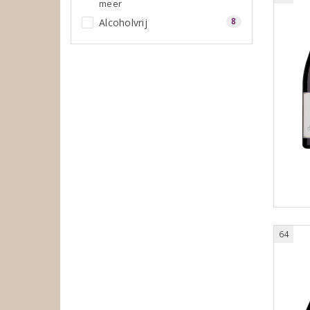
meer
8
Alcoholvrij
64