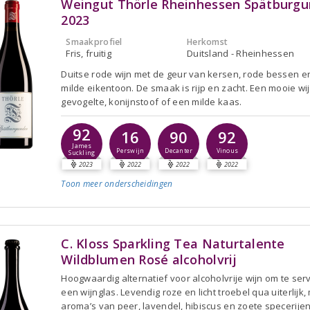
Weingut Thörle Rheinhessen Spätburgu
2023
Smaakprofiel
Herkomst
Fris, fruitig
Duitsland - Rheinhessen
Duitse rode wijn met de geur van kersen, rode bessen e
milde eikentoon. De smaak is rijp en zacht. Een mooie wij
gevogelte, konijnstoof of een milde kaas.
92
16
90
92
James
Perswijn
Decanter
Vinous
Suckling
2023
2022
2022
2022
Toon meer
onderscheidingen
C. Kloss Sparkling Tea Naturtalente
Wildblumen Rosé alcoholvrij
Hoogwaardig alternatief voor alcoholvrije wijn om te ser
een wijnglas. Levendig roze en licht troebel qua uiterlijk,
aroma’s van peer, lavendel, hibiscus en zoete specerijen