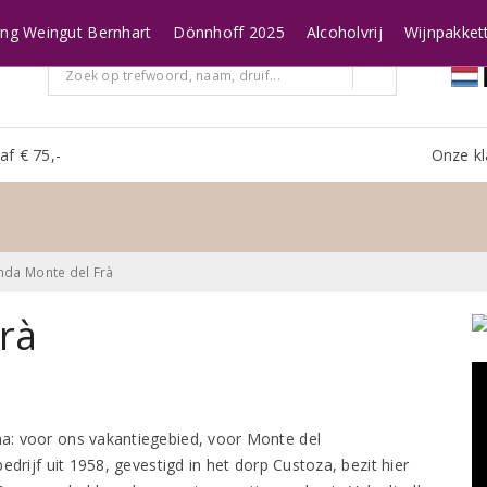
ing Weingut Bernhart
Dönnhoff 2025
Alcoholvrij
Wijnpakket
af € 75,-
Onze kl
nda Monte del Frà
rà
: voor ons vakantiegebied, voor Monte del
edrijf uit 1958, gevestigd in het dorp Custoza, bezit hier