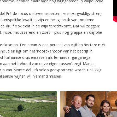
 Bonomo, hebben daarnaast nog wijngaarden in Valpolicella.
 del Frà de focus op twee aspecten: zeer zorgvuldig, streng
berispelijke kwaliteit zijn en het gebruik van moderne
 de druif ook echt in de wijn terechtkomt. Dat wil zeggen:
t, rosé, mousserend en zoet – plus nog grappa en olijfolie.
treekroman. Een ervan is een perceel van vijftien hectare met
oud en ligt om het ‘hoofdkantoor’ van het bedrijf in
ed-Italiaanse druivenrassen als fernanda, garganega,
en aan het behoud van onze eigen rassen’, zegt Marica
ijn van Monte del Frà volop geëxporteerd wordt. Gelukkig
taliaanse wijnen wil niemand missen.