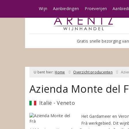
Wijn
Aanbiedingen
Proeverijen
Aanbied
Gratis snelle bezorging van
U bent hier:
Home
Overzicht producenten
Azie
Azienda Monte del F
Italië - Veneto
Het Gardameer en Verona
Frà werkgebied. Dit wijnb