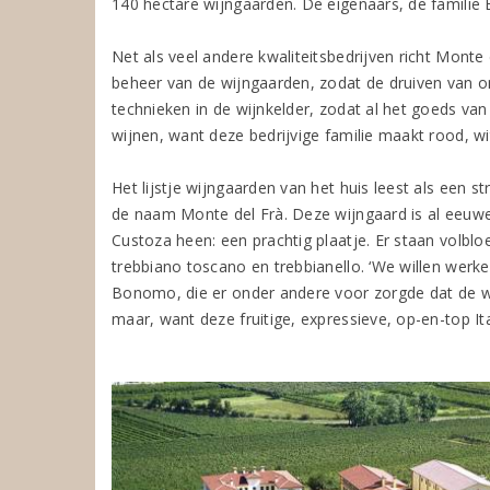
140 hectare wijngaarden. De eigenaars, de familie
Net als veel andere kwaliteitsbedrijven richt Monte
beheer van de wijngaarden, zodat de druiven van on
technieken in de wijnkelder, zodat al het goeds van
wijnen, want deze bedrijvige familie maakt rood, wi
Het lijstje wijngaarden van het huis leest als een s
de naam Monte del Frà. Deze wijngaard is al eeuwen
Custoza heen: een prachtig plaatje. Er staan volblo
trebbiano toscano en trebbianello. ‘We willen werk
Bonomo, die er onder andere voor zorgde dat de w
maar, want deze fruitige, expressieve, op-en-top I