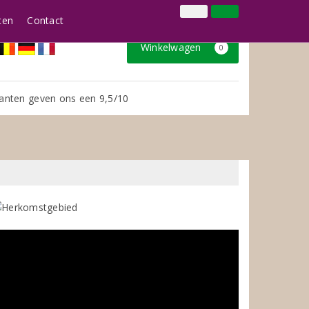
024 3888979
Inloggen
Klantenservice
ten
Contact
Winkelwagen
0
anten geven ons een 9,5/10