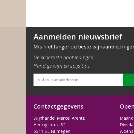
Aanmelden nieuwsbrief
Mis niet langer de beste wijnaanbiedinge
De scherpste aanbiedingen
Handige wijn en spijs tips
Contactgegevens
Open
Wijnhandel Marcel Arentz
Maand
Hertogstraat 82
Dinsda
6511 SE Nijmegen
Woens