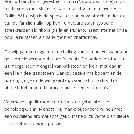
Ronco Blanchis is gevestigd in Friuli (Noordoost-Italië), dicht
bij de grens met Slovenië, aan de voet van de heuvels van
Collio. Witte wijn is de specialiteit van deze streek en dus ook
van de familie Palla. Op hun 10 hectare staan typische
streekrassen als ribolla gialla en friulano, naast internationaal
populaire rassen als sauvignon en chardonnay.
De wijngaarden liggen op de helling van een heuvel waarnaar
het domein vernoemd is, de Blanchis. De bodem bestaat er
uit mergel (een mengsel van kalksteen en klei), met daarin
een klein deel zandsteen. Dankzij deze arme bodem en de
hoge ligging van de wijngaarden, waar het ’s nachts flink
afkoelt, behouden de druiven hun zuren en aroma’s.
Wijnmaker op dit mooie domein is de getalenteerde
oenoloog Gianni Menotti. Hij maakt bijzondere wijnen met
een opvallend aromatische geur, frisheid, zuiverheid en diepte
– en met een vleugje poëzie.