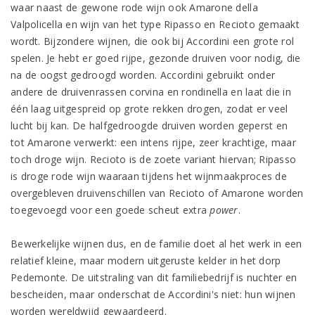
waar naast de gewone rode wijn ook Amarone della
Valpolicella en wijn van het type Ripasso en Recioto gemaakt
wordt. Bijzondere wijnen, die ook bij Accordini een grote rol
spelen. Je hebt er goed rijpe, gezonde druiven voor nodig, die
na de oogst gedroogd worden. Accordini gebruikt onder
andere de druivenrassen corvina en rondinella en laat die in
één laag uitgespreid op grote rekken drogen, zodat er veel
lucht bij kan. De halfgedroogde druiven worden geperst en
tot Amarone verwerkt: een intens rijpe, zeer krachtige, maar
toch droge wijn. Recioto is de zoete variant hiervan; Ripasso
is droge rode wijn waaraan tijdens het wijnmaakproces de
overgebleven druivenschillen van Recioto of Amarone worden
toegevoegd voor een goede scheut extra
power
.
Bewerkelijke wijnen dus, en de familie doet al het werk in een
relatief kleine, maar modern uitgeruste kelder in het dorp
Pedemonte. De uitstraling van dit familiebedrijf is nuchter en
bescheiden, maar onderschat de Accordini's niet: hun wijnen
worden wereldwijd gewaardeerd.