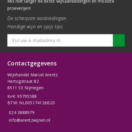
Mis niet langer de beste wijnaanbiedingen en mooiste
proeverijen!
De scherpste aanbiedingen
Handige wijn en spijs tips
Contactgegevens
Wijnhandel Marcel Arentz
Hertogstraat 82
6511 SE Nijmegen
KvK: 95795588
BTW: NL005174126B20
024 3888979
info@arentzwijnen.nl