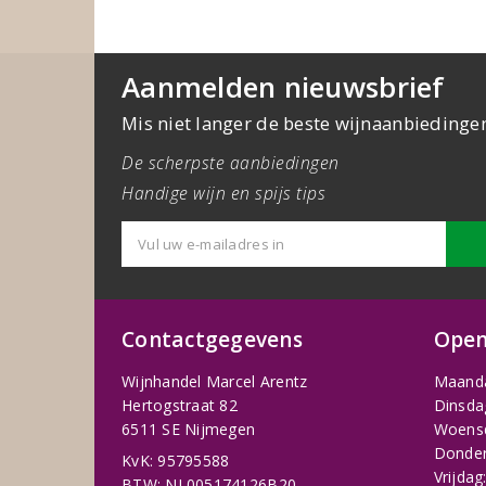
Aanmelden nieuwsbrief
Mis niet langer de beste wijnaanbiedinge
De scherpste aanbiedingen
Handige wijn en spijs tips
Contactgegevens
Open
Wijnhandel Marcel Arentz
Maand
Hertogstraat 82
Dinsda
6511 SE Nijmegen
Woens
Donder
KvK: 95795588
Vrijdag
BTW: NL005174126B20