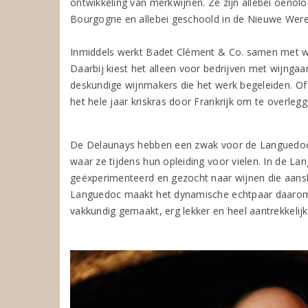
ontwikkeling van merkwijnen. Ze zijn allebei oenoloo
Bourgogne en allebei geschoold in de Nieuwe Wereld
Inmiddels werkt Badet Clément & Co. samen met 
Daarbij kiest het alleen voor bedrijven met wijnga
deskundige wijnmakers die het werk begeleiden. O
het hele jaar kriskras door Frankrijk om te overle
De Delaunays hebben een zwak voor de Languedoc, o
waar ze tijdens hun opleiding voor vielen. In de La
geëxperimenteerd en gezocht naar wijnen die aanslu
Languedoc maakt het dynamische echtpaar daarom oo
vakkundig gemaakt, erg lekker en heel aantrekkelijk