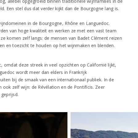
g, allebei opgegroeid binnen traditionele wijnfamilies in de
. Een stel dus dat verder kijkt dan de Bourgogne lang is.
wijndomeinen in de Bourgogne, Rhône en Languedoc.
arden van hoge kwaliteit en werken ze met een vast team
f ze komen zelf langs: de mensen van Badet Clément reizen
ggen en toezicht te houden op het wijnmaken en blenden.
mdat deze streek in veel opzichten op Californië lijkt,
nguedoc wordt meer dan elders in Frankrijk
iten bij de smaak van een internationaal publiek. In de
k zelf wijn: de Révélation en de Pontificis. Zeer
 geprijsd.