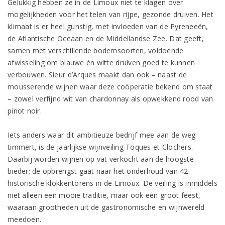
Gelukkig hebben ze in de Limoux niet te klagen over
mogelijkheden voor het telen van rijpe, gezonde druiven. Het
klimaat is er heel gunstig, met invloeden van de Pyreneeën,
de Atlantische Oceaan en de Middellandse Zee. Dat geeft,
samen met verschillende bodemsoorten, voldoende
afwisseling om blauwe én witte druiven goed te kunnen
verbouwen. Sieur d’Arques maakt dan ook – naast de
mousserende wijnen waar deze coöperatie bekend om staat
– zowel verfijnd wit van chardonnay als opwekkend rood van
pinot noir.
Iets anders waar dit ambitieuze bedrijf mee aan de weg
timmert, is de jaarlijkse wijnveiling Toques et Clochers.
Daarbij worden wijnen op vat verkocht aan de hoogste
bieder; de opbrengst gaat naar het onderhoud van 42
historische klokkentorens in de Limoux. De veiling is inmiddels
niet alleen een mooie traditie, maar ook een groot feest,
waaraan grootheden uit de gastronomische en wijnwereld
meedoen.