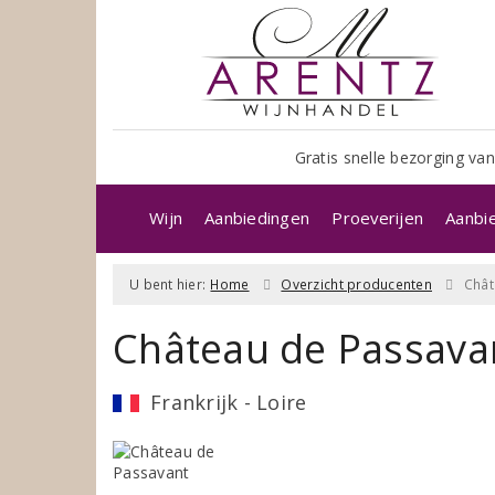
Gratis snelle bezorging van
Wijn
Aanbiedingen
Proeverijen
Aanbi
U bent hier:
Home
Overzicht producenten
Chât
Château de Passava
Frankrijk - Loire