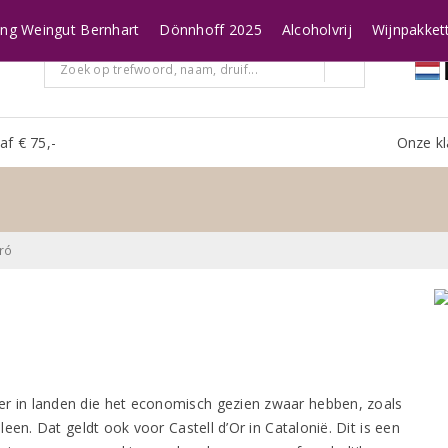
ing Weingut Bernhart
Dönnhoff 2025
Alcoholvrij
Wijnpakket
af € 75,-
Onze kl
ró
ker in landen die het economisch gezien zwaar hebben, zoals
een. Dat geldt ook voor Castell d’Or in Catalonië. Dit is een