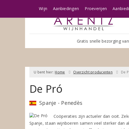
Wijn
Aanbiedingen
Proeverijen
Aanbied
Gratis snelle bezorging van
U bent hier:
Home
Overzicht producenten
De P
De Pró
Spanje - Penedès
Coöperaties zijn actueler dan ooit. Ze
Spanje, staan wijnboeren samen veel sterker dan all