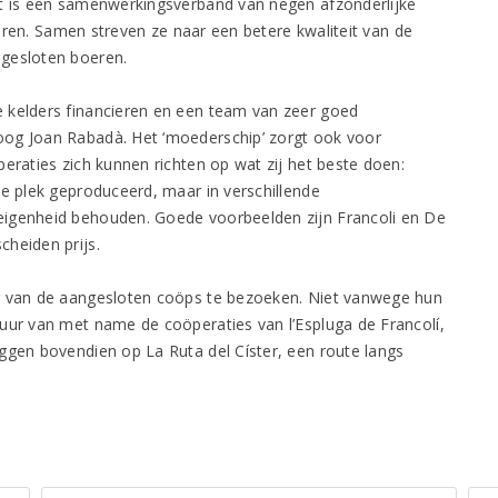
et is een samenwerkingsverband van negen afzonderlijke
uceren. Samen streven ze naar een betere kwaliteit van de
ngesloten boeren.
 kelders financieren en een team van zeer goed
oog Joan Rabadà. Het ‘moederschip’ zorgt ook voor
eraties zich kunnen richten op wat zij het beste doen:
le plek geproduceerd, maar in verschillende
eigenheid behouden. Goede voorbeelden zijn Francoli en De
heiden prijs.
ar van de aangesloten coöps te bezoeken. Niet vanwege hun
uur van met name de coöperaties van l’Espluga de Francolí,
ggen bovendien op La Ruta del Císter, een route langs