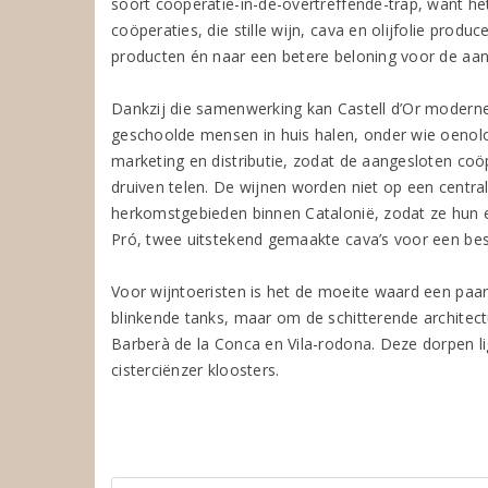
soort coöperatie-in-de-overtreffende-trap, want h
coöperaties, die stille wijn, cava en olijfolie prod
producten én naar een betere beloning voor de aa
Dankzij die samenwerking kan Castell d’Or moderne
geschoolde mensen in huis halen, onder wie oenol
marketing en distributie, zodat de aangesloten coöp
druiven telen. De wijnen worden niet op een centra
herkomstgebieden binnen Catalonië, zodat ze hun 
Pró, twee uitstekend gemaakte cava’s voor een besc
Voor wijntoeristen is het de moeite waard een pa
blinkende tanks, maar om de schitterende architect
Barberà de la Conca en Vila-rodona. Deze dorpen li
cisterciënzer kloosters.