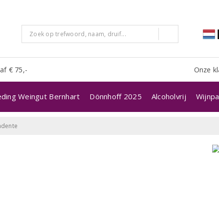
af € 75,-
Onze kl
eding Weingut Bernhart
Dönnhoff 2025
Alcoholvrij
Wijnpa
adente