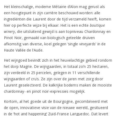
Het kleinschalige, moderne Métairie d’Alon mag gerust als
een hoogtepunt in zijn carrière beschouwd worden: alle
ingrediënten die Laurent door de tijd verzameld heeft, komen
hier op perfecte wijze bij elkaar. Het is een echte
boutique
winery
, die uitsluitend gewijd is aan topniveau Chardonnay en
Pinot Noir, gemaakt van biologisch geteelde druiven
afkomstig van diverse, koel gelegen ‘single vineyards’ in de
Haute Vallée de l’Aude.
Het wijngoed bevindt zich in het heuvelachtige gebied rondom
het dorp Magrie. De wijngaarden, in totaal zo’n 25 hectaren,
zijn verdeeld in 25 percelen, gelegen in 11 verschillende
wijngaarden of cru’s. Ze zijn over de jaren met zorg door
Laurent geselecteerd. De kalkrijke bodems maken de mooiste
chardonnay- en pinot noir-expressies mogelijk.
Kortom, al het goede uit de Bourgogne, gecombineerd met
de open, innovatieve visie van de nieuwe wereld, gesitueerd
in de ‘hot and happening’ Zuid-Franse Languedoc. Dat levert