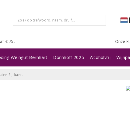
af € 75,-
Onze kl
eding Weingut Bernhart
Dönnhoff 2025
Alcoholvrij
Wijnpa
ine Rijckaert