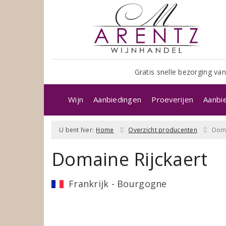
Gratis snelle bezorging van
Wijn
Aanbiedingen
Proeverijen
Aanbi
U bent hier:
Home
Overzicht producenten
Doma
Domaine Rijckaert
Frankrijk - Bourgogne