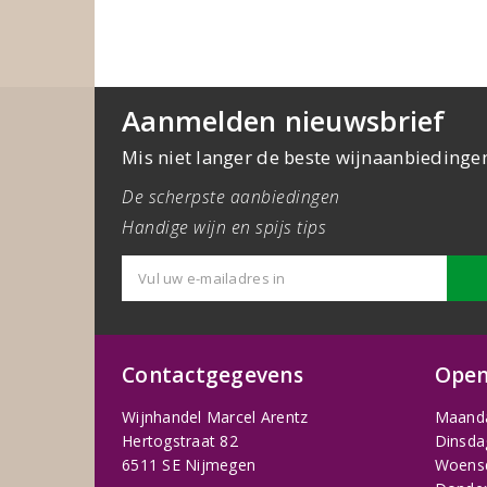
Aanmelden nieuwsbrief
Mis niet langer de beste wijnaanbiedinge
De scherpste aanbiedingen
Handige wijn en spijs tips
Contactgegevens
Open
Wijnhandel Marcel Arentz
Maand
Hertogstraat 82
Dinsda
6511 SE Nijmegen
Woens