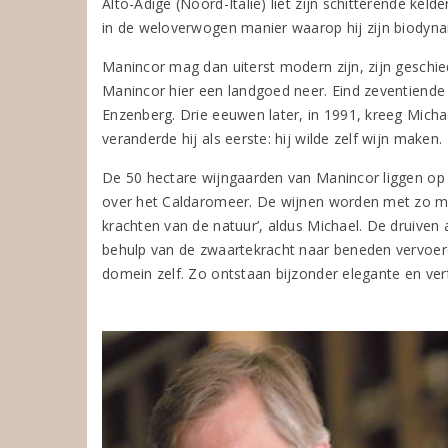
Alto-Adige (Noord-Italië) liet zijn schitterende kel
in de weloverwogen manier waarop hij zijn biodyna
Manincor mag dan uiterst modern zijn, zijn geschie
Manincor hier een landgoed neer. Eind zeventiende
Enzenberg. Drie eeuwen later, in 1991, kreeg Micha
veranderde hij als eerste: hij wilde zelf wijn maken.
De 50 hectare wijngaarden van Manincor liggen op 
over het Caldaromeer. De wijnen worden met zo mi
krachten van de natuur’, aldus Michael. De druiven
behulp van de zwaartekracht naar beneden vervoerd 
domein zelf. Zo ontstaan bijzonder elegante en ver