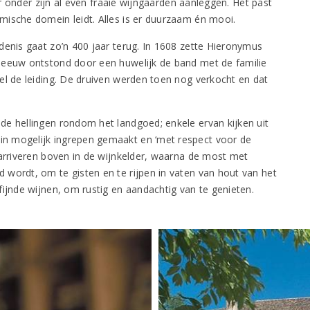
der onder zijn al even fraaie wijngaarden aanleggen. Het past
mische domein leidt. Alles is er duurzaam én mooi.
denis gaat zo’n 400 jaar terug. In 1608 zette Hieronymus
 eeuw ontstond door een huwelijk de band met de familie
el de leiding. De druiven werden toen nog verkocht en dat
de hellingen rondom het landgoed; enkele ervan kijken uit
n mogelijk ingrepen gemaakt en ‘met respect voor de
 arriveren boven in de wijnkelder, waarna de most met
wordt, om te gisten en te rijpen in vaten van hout van het
fijnde wijnen, om rustig en aandachtig van te genieten.