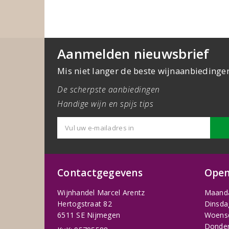
Aanmelden nieuwsbrief
Mis niet langer de beste wijnaanbiedinge
De scherpste aanbiedingen
Handige wijn en spijs tips
Contactgegevens
Open
Wijnhandel Marcel Arentz
Maand
Hertogstraat 82
Dinsda
6511 SE Nijmegen
Woens
Donder