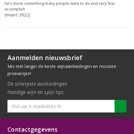
he’s done something many people want to do and very few
accomplish.
(maart 2022)
Aanmelden nieuwsbrief
Mis niet langer de beste wijnaanbiedingen en mooiste
proeverijen!
De scherpste aanbiedingen
Handige wijn en spijs tips
Contactgegevens