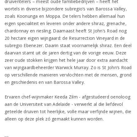
druiventelers – meest oude familiebedrijven – heeft het
wortels in diverse bijzondere subregio’s van Barossa Valley,
zoals Koonunga en Moppa. De telers hebben allemaal hun
eigen specialiteit en leveren onder andere shiraz, grenache,
chardonnay en riesling. Daarnaast heeft St John’s Road nog
20 hectare eigen wijngaard: de Resurrection Vineyard in de
subregio Ebenezer. Daarin staat voornamelijk shiraz. Een deel
daarvan stamt uit de jaren dertig van de vorige eeuw. Deze
zeer oude stokken krijgen het hele jaar door extra aandacht
van wijngaardbeheerder Warwick Murray. Zo is St John’s Road
op verschillende manieren vervlochten met de mensen, grond
en geschiedenis en van Barossa Valley.
Ervaren chef-wijnmaker Keeda Zilm - afgestudeerd oenoloog
aan de Universiteit van Adelaide - verwerkt al die liefdevol
geteelde druiven tot heerlijke, volle maar verfijnde wijnen, die
alleen op deze plek zó gemaakt kunnen worden.