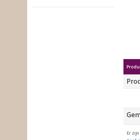
Produ
Pro
Gem
Er zij