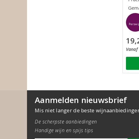
Gema
Perswi
19,
Vanaf 
Aanmelden nieuwsbrief
Mis niet langer de beste wijnaanbiedinge
De scherpste aanbiedingen
Handige wijn en spijs tips