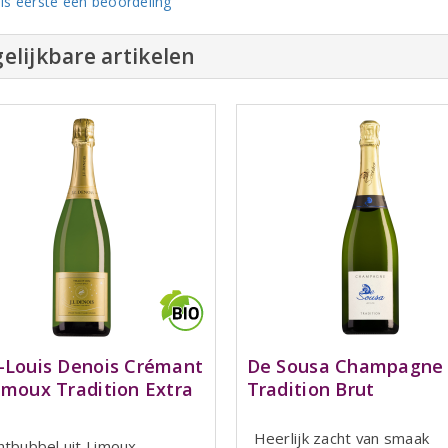
ls eerste een beoordeling
elijkbare artikelen
-Louis Denois Crémant
De Sousa Champagne
imoux Tradition Extra
Tradition Brut
Heerlijk zacht van smaak
htbubbel uit Limoux