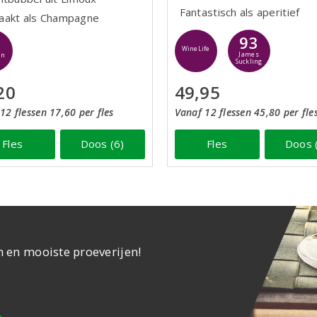
Fantastisch als aperitief
akt als Champagne
93
WineLife
James
jn
Suckling
20
49,95
12 flessen 17,60 per fles
Vanaf 12 flessen 45,80 per fle
Fles
Doos (6)
Fles
Doos 
n en mooiste proeverijen!