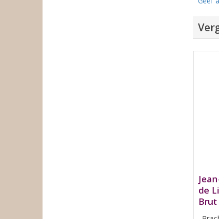
Geef a
Verg
Jean
de L
Brut
Prac