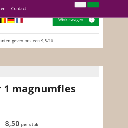
024 3888979
Inloggen
Klantenservice
ten
Contact
Winkelwagen
0
anten geven ons een 9,5/10
r 1 magnumfles
8,50
per stuk