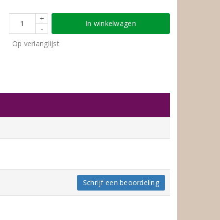
+
In winkelwagen
-
Op verlanglijst
Schrijf een beoordeling