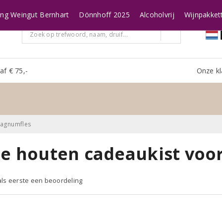
ing Weingut Bernhart
Dönnhoff 2025
Alcoholvrij
Wijnpakket
af € 75,-
Onze kl
magnumfles
xe houten cadeaukist voo
 als eerste een beoordeling