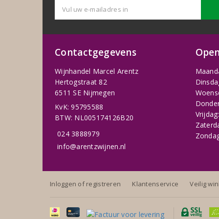
Contactgegevens
Open
Wijnhandel Marcel Arentz
Maand
Hertogstraat 82
Dinsda
6511 SE Nijmegen
Woens
Donder
KvK: 95795588
Vrijdag
BTW: NL005174126B20
Zaterd
024 3888979
Zondag
info@arentzwijnen.nl
Inloggen of registreren
Klantenservice
Veilig wi