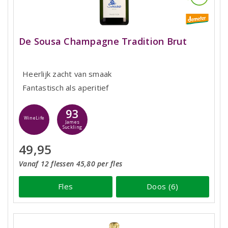
De Sousa Champagne Tradition Brut
Heerlijk zacht van smaak
Fantastisch als aperitief
93
WineLife
James
Suckling
49,95
Vanaf 12 flessen 45,80 per fles
Fles
Doos (6)