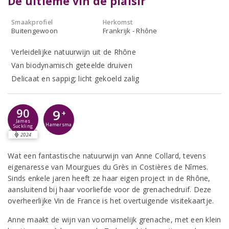
De ultieme vin de plaisir
Smaakprofiel
Herkomst
Buitengewoon
Frankrijk - Rhône
Verleidelijke natuurwijn uit de Rhône
Van biodynamisch geteelde druiven
Delicaat en sappig; licht gekoeld zalig
90
9
+
James
Hamersma
Suckling
2024
Wat een fantastische natuurwijn van Anne Collard, tevens
eigenaresse van Mourgues du Grès in Costières de Nîmes.
Sinds enkele jaren heeft ze haar eigen project in de Rhône,
aansluitend bij haar voorliefde voor de grenachedruif. Deze
overheerlijke Vin de France is het overtuigende visitekaartje.
Anne maakt de wijn van voornamelijk grenache, met een klein