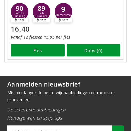
9
90
89
James
Jeb
Hamersma
Suckling
Dunnuck
2022
2020
2020
16,40
Vanaf 12 flessen 15,05 per fles
Fles
Doos (6)
Aanmelden nieuwsbrief
Mis niet langer de beste wijnaanbiedingen en mooiste
proeverijen!
De scherpste aanbiedingen
Handige wijn en spijs tips