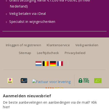
Gratis bezorging vanaf €75,00 via PostNL (in heel
Nederland)
Veilig betalen via iDeal
Specialist in wijngeschenken
Inloggen of registreren
Klantenservice
Veilig winkelen
Sitemap
Leeftijdscheck
Privacybeleid
Aanmelden nieuwsbrief
Alle prijzen zijn inclusief BTW, exclusief eventuele verzendkosten.
Anne Collard Vin de France SHI FU MI Rouge
De beste aanbevelingen en aanbiedingen via de mail? Klik
hier!