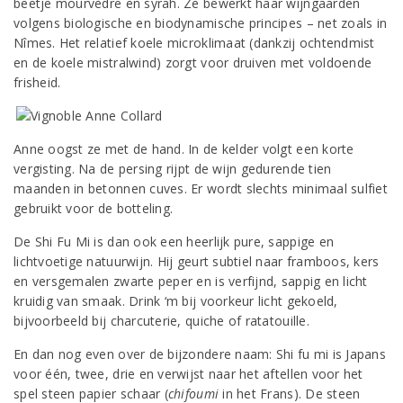
beetje mourvèdre en syrah. Ze bewerkt haar wijngaarden
volgens biologische en biodynamische principes – net zoals in
Nîmes. Het relatief koele microklimaat (dankzij ochtendmist
en de koele mistralwind) zorgt voor druiven met voldoende
frisheid.
Anne oogst ze met de hand. In de kelder volgt een korte
vergisting. Na de persing rijpt de wijn gedurende tien
maanden in betonnen cuves. Er wordt slechts minimaal sulfiet
gebruikt voor de botteling.
De Shi Fu Mi is dan ook een heerlijk pure, sappige en
lichtvoetige natuurwijn. Hij geurt subtiel naar framboos, kers
en versgemalen zwarte peper en is verfijnd, sappig en licht
kruidig van smaak. Drink ‘m bij voorkeur licht gekoeld,
bijvoorbeeld bij charcuterie, quiche of ratatouille.
En dan nog even over de bijzondere naam: Shi fu mi is Japans
voor één, twee, drie en verwijst naar het aftellen voor het
spel steen papier schaar (
chifoumi
in het Frans). De steen