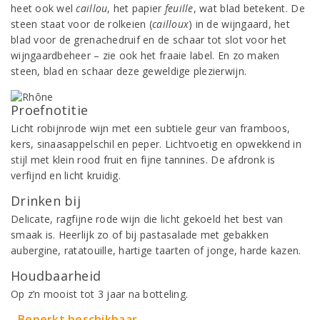
heet ook wel
caillou
, het papier
feuille
, wat blad betekent. De
steen staat voor de rolkeien (
cailloux
) in de wijngaard, het
blad voor de grenachedruif en de schaar tot slot voor het
wijngaardbeheer – zie ook het fraaie label. En zo maken
steen, blad en schaar deze geweldige plezierwijn.
Proefnotitie
Licht robijnrode wijn met een subtiele geur van framboos,
kers, sinaasappelschil en peper. Lichtvoetig en opwekkend in
stijl met klein rood fruit en fijne tannines. De afdronk is
verfijnd en licht kruidig.
Drinken bij
Delicate, ragfijne rode wijn die licht gekoeld het best van
smaak is. Heerlijk zo of bij pastasalade met gebakken
aubergine, ratatouille, hartige taarten of jonge, harde kazen.
Houdbaarheid
Op z’n mooist tot 3 jaar na botteling.
Beperkt beschikbaar