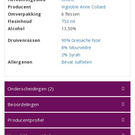
Producent
Vignoble Anne Collard
Omverpakking
6 flessen
Flesinhoud
750 ml
Alcohol
13,50%
Druivenrassen
90% Grenache Noir
8% Mourvèdre
2% Syrah
Allergenen
Bevat sulfieten
Onderscheidingen (2)
Beoordelingen
Producentprofiel