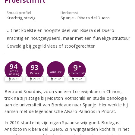
Proefschrift
Smaakprofiel
Herkomst
Krachtig, stevig
Spanje - Ribera del Duero
Uit het koelste en hoogste deel van Ribera del Duero
Krachtig en houtgetypeerd, maar met een fluwelige structuur
Geweldig bij gegrild vlees of stoofgerechten
94
9
93
+
James
WineLife
Parker
Proefschrift
Suckling
2023
2023
2022
2022
Bertrand Sourdais, zoon van een Loirewijnboer in Chinon,
trok na zijn stage bij Mouton Rothschild en studie oenologie
aan de universiteit van Bordeaux naar Spanje. Hier werkte hij
samen met de legendarische Alvaro Palacios in Priorat.
In 2010 startte hij zijn eigen Spaanse wijngoed: Bodegas
Antidoto in Ribera del Duero. Zijn wijngaarden kocht hij in het