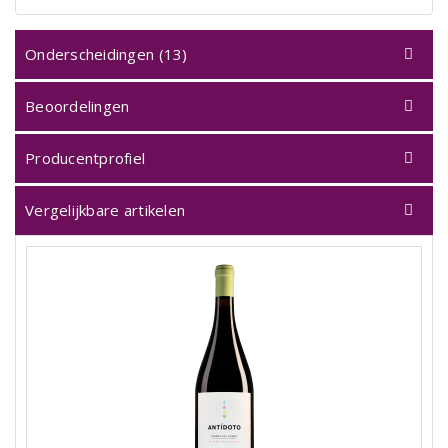
Onderscheidingen (13)
Beoordelingen
Producentprofiel
Vergelijkbare artikelen