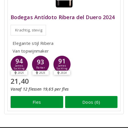
Bodegas Antídoto Ribera del Duero 2024
Krachtig, stevig
Elegante stijl Ribera
Van topwijnmaker
94
91
93
James
James
Parker
Suckling
Suckling
2025
2025
2024
21,40
Vanaf 12 flessen 19,65 per fles
Fles
Doos (6)