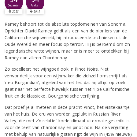
Decanter
Parker
2023
2019
Ramey behoort tot de absolute topdomeinen van Sonoma.
Oprichter David Ramey geldt als een van de pioniers van de
Californische wijnwereld; hij introduceerde technieken uit de
Oude Wereld en meer focus op terroir. Hij is beroemd om z’n
legendarische witte wijnen, maar er is meer te ontdekken bij
Ramey dan alleen Chardonnay.
Zo excelleert het wijngoed ook in Pinot Noirs. Niet
verwonderlijk voor een wijnmaker die zichzelf omschrijft als
‘neo-Burgundian’, afgeleid van het feit dat hij altijd op zoek
gaat naar het perfecte huwelijk tussen het rijpe Californische
fruit en de klassieke, Bourgondische verfijning.
Dat proef je al meteen in deze pracht-Pinot, het visitekaartje
van het huis. De druiven worden geplukt in Russian River
Valley, die met z’n relatief koele klimaat uitermate geschikt is
voor de teelt van chardonnay en pinot noir. Na de vergisting
met behulp van natuurlijke gisten rijpt de wijn in (45% nieuwe)