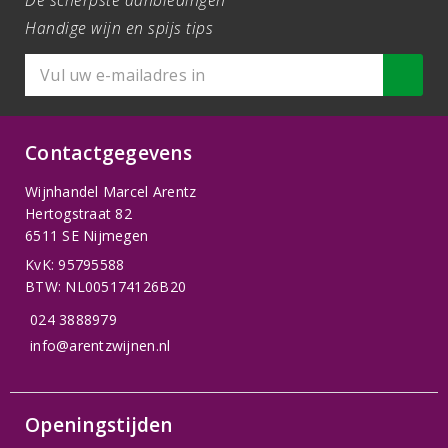
De scherpste aanbiedingen
Handige wijn en spijs tips
Contactgegevens
Wijnhandel Marcel Arentz
Hertogstraat 82
6511 SE Nijmegen
KvK: 95795588
BTW: NL005174126B20
024 3888979
info@arentzwijnen.nl
Openingstijden