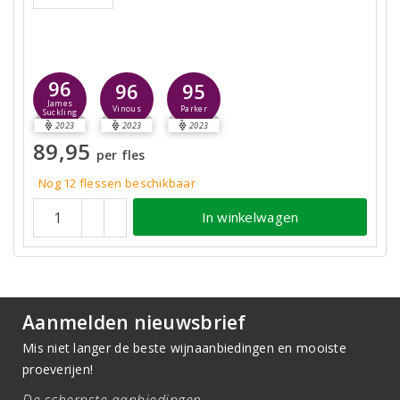
96
96
95
James
Vinous
Parker
Suckling
2023
2023
2023
89,95
per fles
Nog 12
flessen
beschikbaar
In winkelwagen
Aanmelden nieuwsbrief
Mis niet langer de beste wijnaanbiedingen en mooiste
proeverijen!