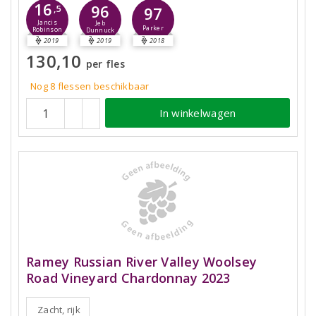
16
96
,5
97
Jancis
Jeb
Parker
Robinson
Dunnuck
2019
2019
2018
130,10
per fles
Nog 8
flessen
beschikbaar
In winkelwagen
Ramey Russian River Valley Woolsey
Road Vineyard Chardonnay 2023
Zacht, rijk