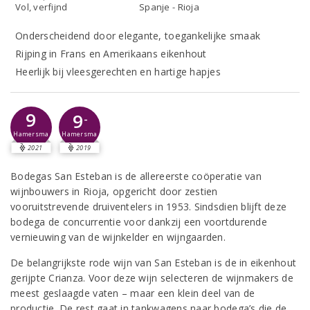
Vol, verfijnd
Spanje - Rioja
Onderscheidend door elegante, toegankelijke smaak
Rijping in Frans en Amerikaans eikenhout
Heerlijk bij vleesgerechten en hartige hapjes
9
9
-
Hamersma
Hamersma
2021
2019
Bodegas San Esteban is de allereerste coöperatie van
wijnbouwers in Rioja, opgericht door zestien
vooruitstrevende druiventelers in 1953. Sindsdien blijft deze
bodega de concurrentie voor dankzij een voortdurende
vernieuwing van de wijnkelder en wijngaarden.
De belangrijkste rode wijn van San Esteban is de in eikenhout
gerijpte Crianza. Voor deze wijn selecteren de wijnmakers de
meest geslaagde vaten – maar een klein deel van de
productie. De rest gaat in tankwagens naar bodega’s die de