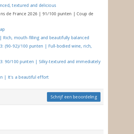
ced, textured and delicious
vins de France 2026 | 91/100 punten | Coup de
sap
Rich, mouth-filling and beautifully balanced
 (90-92)/100 punten | Full-bodied wine, rich,
: 90/100 punten | Silky-textured and immediately
 It's a beautiful effort
Schrijf een beoordeling