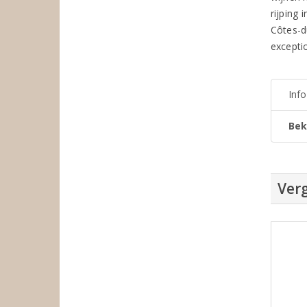
rijping
Côtes-d
exceptio
Inf
Bek
Verg