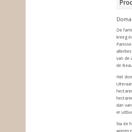
Prod
Domai
De fami
kreeg i
Panisse
allerbe
van de 
de Beau
Het dom
Uiteraa
hectare
hectare
dan van
er uitbu
Na de h
wijnen 