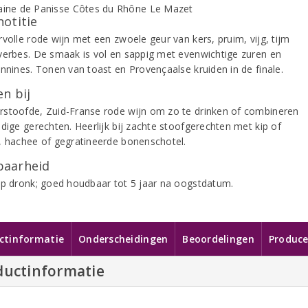
notitie
rvolle rode wijn met een zwoele geur van kers, pruim, vijg, tijm
verbes. De smaak is vol en sappig met evenwichtige zuren en
annines. Tonen van toast en Provençaalse kruiden in de finale.
n bij
stoofde, Zuid-Franse rode wijn om zo te drinken of combineren
idige gerechten. Heerlijk bij zachte stoofgerechten met kip of
, hachee of gegratineerde bonenschotel.
aarheid
op dronk; goed houdbaar tot 5 jaar na oogstdatum.
ctinformatie
Onderscheidingen
Beoordelingen
Produce
ductinformatie