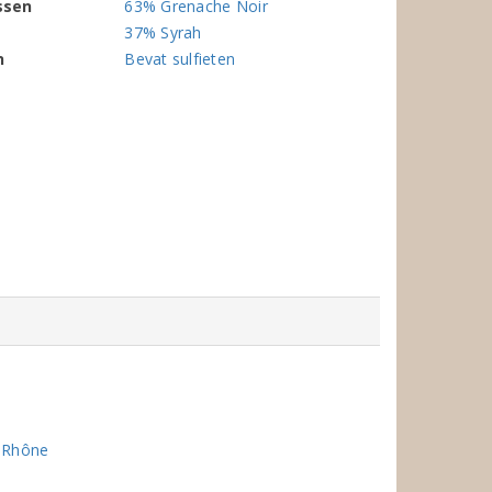
ssen
63% Grenache Noir
37% Syrah
n
Bevat sulfieten
u Rhône