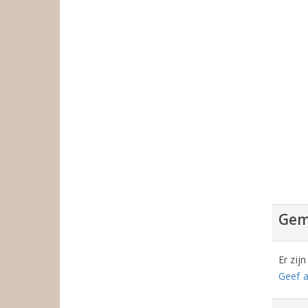
Gem
Er zij
Geef a