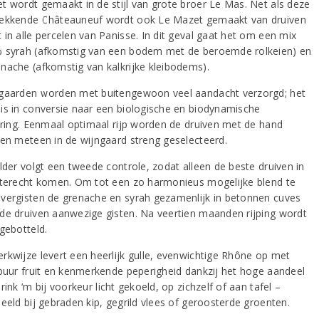
t wordt gemaakt in de stijl van grote broer Le Mas. Net als deze
ekkende Châteauneuf wordt ook Le Mazet gemaakt van druiven
 in alle percelen van Panisse. In dit geval gaat het om een mix
 syrah (afkomstig van een bodem met de beroemde rolkeien) en
nache (afkomstig van kalkrijke kleibodems).
gaarden worden met buitengewoon veel aandacht verzorgd; het
is in conversie naar een biologische en biodynamische
cering. Eenmaal optimaal rijp worden de druiven met de hand
 en meteen in de wijngaard streng geselecteerd.
lder volgt een tweede controle, zodat alleen de beste druiven in
 terecht komen. Om tot een zo harmonieus mogelijke blend te
vergisten de grenache en syrah gezamenlijk in betonnen cuves
de druiven aanwezige gisten. Na veertien maanden rijping wordt
gebotteld.
rkwijze levert een heerlijk gulle, evenwichtige Rhône op met
 puur fruit en kenmerkende peperigheid dankzij het hoge aandeel
rink ‘m bij voorkeur licht gekoeld, op zichzelf of aan tafel –
eeld bij gebraden kip, gegrild vlees of geroosterde groenten.