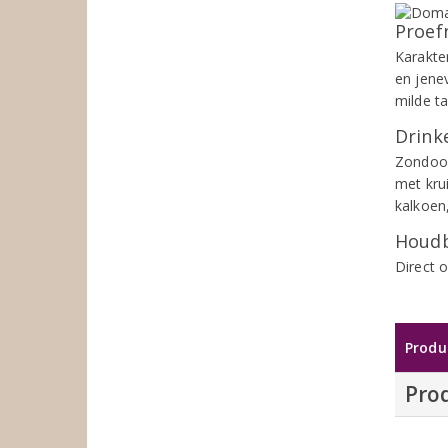
Proef
Karakte
en jene
milde t
Drinke
Zondoor
met kru
kalkoen
Houdb
Direct 
Produ
Pro