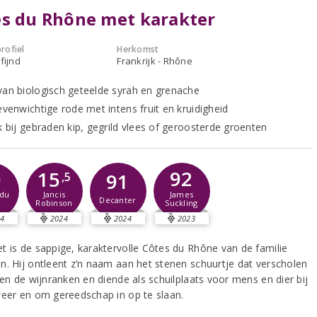
s du Rhône met karakter
rofiel
Herkomst
fijnd
Frankrijk - Rhône
van biologisch geteelde syrah en grenache
evenwichtige rode met intens fruit en kruidigheid
k bij gebraden kip, gegrild vlees of geroosterde groenten
0
92
15
91
,5
du
James
Jancis
Decanter
Suckling
Robinson
4
2024
2024
2023
t is de sappige, karaktervolle Côtes du Rhône van de familie
n. Hij ontleent z’n naam aan het stenen schuurtje dat verscholen
sen de wijnranken en diende als schuilplaats voor mens en dier bij
weer en om gereedschap in op te slaan.