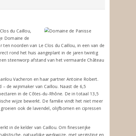
los du Caillou,
ige Domaine de
r ten noorden van Le Clos du Caillou, in een van de
ect rond het huis aangeplant in de jaren twintig
geen steenworp afstand van het vermaarde Château
arilou Vacheron en haar partner Antoine Robert.
 – de wijnmaker van Caillou. Naast de 6,5
ectaren in de Côtes-du-Rhône. De in totaal 13,5
sche wijze bewerkt. De familie vindt het niet meer
n groeien ook de lavendel, olijfbomen en cipressen
kt in de kelder van Caillou. Om finesserijke
listische, natuurlijke werkwijze, met vergisting en