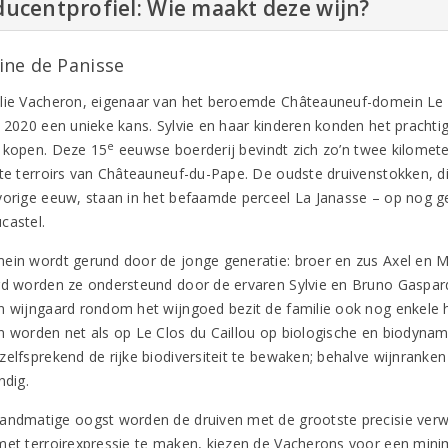
ucentprofiel: Wie maakt deze wijn?
ne de Panisse
lie Vacheron, eigenaar van het beroemde Châteauneuf-domein Le C
n 2020 een unieke kans. Sylvie en haar kinderen konden het pracht
e
 kopen. Deze 15
eeuwse boerderij bevindt zich zo’n twee kilomete
ste terroirs van Châteauneuf-du-Pape. De oudste druivenstokken, dir
vorige eeuw, staan in het befaamde perceel La Janasse – op nog 
castel.
ein wordt gerund door de jonge generatie: broer en zus Axel en M
rd worden ze ondersteund door de ervaren Sylvie en Bruno Gaspard
n wijngaard rondom het wijngoed bezit de familie ook nog enkele h
n worden net als op Le Clos du Caillou op biologische en biodynami
zelfsprekend de rijke biodiversiteit te bewaken; behalve wijnranke
ndig.
andmatige oogst worden de druiven met de grootste precisie verwer
met terroirexpressie te maken, kiezen de Vacherons voor een minima