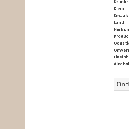
Dranks
Kleur
Smaak
Land
Herko
Produc
Oogstj
Omver
Flesin
Alcoho
Ond