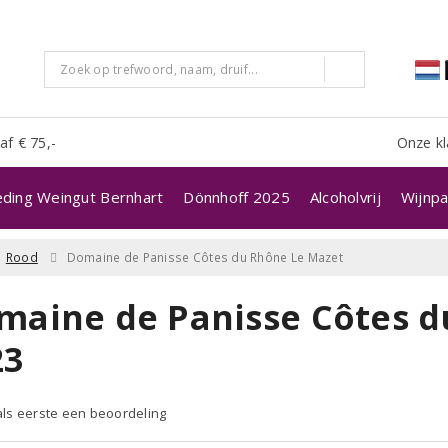
af € 75,-
Onze kl
eding Weingut Bernhart
Dönnhoff 2025
Alcoholvrij
Wijnpa
Rood
Domaine de Panisse Côtes du Rhône Le Mazet
maine de Panisse Côtes d
23
 als eerste een beoordeling