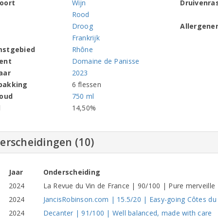
oort
Wijn
Druivenra
Rood
Droog
Allergene
Frankrijk
mstgebied
Rhône
ent
Domaine de Panisse
aar
2023
pakking
6 flessen
houd
750 ml
l
14,50%
erscheidingen (10)
Jaar
Onderscheiding
2024
La Revue du Vin de France | 90/100 | Pure merveille
2024
JancisRobinson.com | 15.5/20 | Easy-going Côtes d
2024
Decanter | 91/100 | Well balanced, made with care