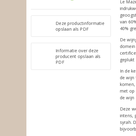
Le Maze
indrukw
geoogst
van 60%
Deze productinformatie
40% gre
opslaan als PDF
De wijn
domein 
Informatie over deze
certifi
producent opslaan als
geplukt
PDF
In de ke
de wijn
komen, 
met op 
de wijn 
Deze we
intens,
syrah. D
bijvoorb