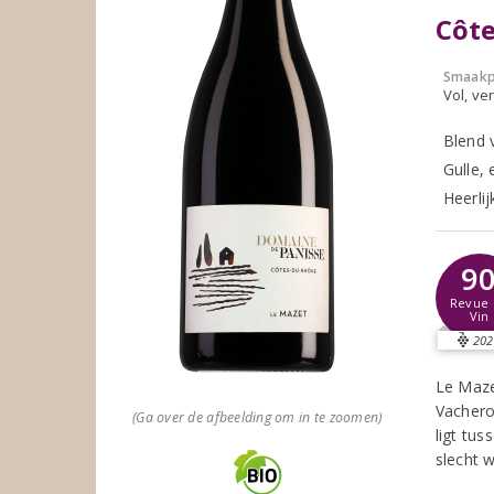
Côte
Smaakp
Vol, ver
Blend 
Gulle, 
Heerlij
9
Revue 
Vin
202
Le Maze
Vachero
(Ga over de afbeelding om in te zoomen)
ligt tus
slecht 