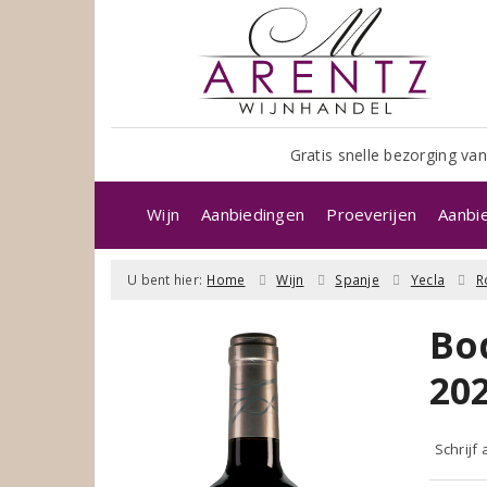
Gratis snelle bezorging van
Wijn
Aanbiedingen
Proeverijen
Aanbi
U bent hier:
Home
Wijn
Spanje
Yecla
R
Bo
20
Schrijf