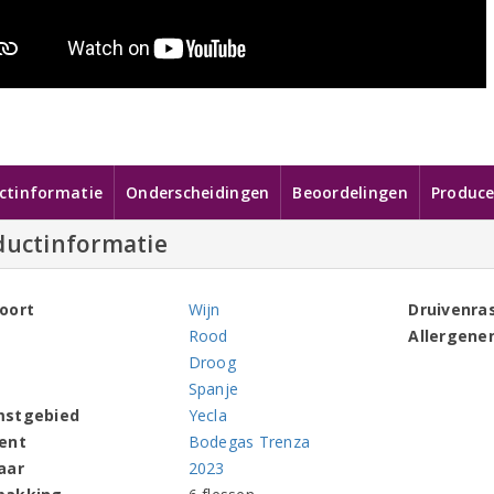
ctinformatie
Onderscheidingen
Beoordelingen
Produce
ductinformatie
oort
Wijn
Druivenra
Rood
Allergene
Droog
Spanje
mstgebied
Yecla
ent
Bodegas Trenza
aar
2023