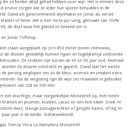
ng die ze beiden altijd gehad hebben voor wijn. Het is immers deze
die ervoor zorgde dat ze ieder hun sporen behaalden in de
eld: David als gerenommeerd wijnmaker en Jonas als eerste
Master of Wine. Het is een Yecla pur sang, gemaakt van 100%
ell, de druif waar het gebied zo bekend om is.
ken staan aangeplant op zo’n 850 meter boven zeeniveau,
 de druiven geleidelijk kunnen rijpen en tegelijkertijd voldoende
d behouden. De stokken zijn tussen de 45 en 50 jaar oud. Eenmaal
 worden de druiven ontsteeld en geperst. David laat het eerste
n de persing weglopen om zo de kleur, aroma’s en smaken extra
entreren. Na de vergisting rijpt de wijn zes maanden in gebruikte
nevaten van 228 en 500 liter.
ert een krachtige, maar toegankelijke Monastrell op, met tonen
pe bramen en pruimen, kruiden, cacao en een hint eiken. Drink ‘m
osterd vlees, stevige pastagerechten of gerijpte kazen, of leg ‘m
 paar jaar in de kelder. Indrukwekkend!