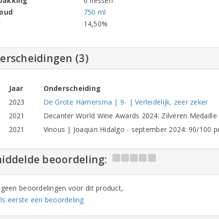
pakking
6 flessen
houd
750 ml
l
14,50%
erscheidingen (3)
Jaar
Onderscheiding
2023
De Grote Hamersma | 9- | Verleidelijk, zeer zeker
2021
Decanter World Wine Awards 2024: Zilveren Medaille 
2021
Vinous | Joaquin Hidalgo - september 2024: 90/100 p
iddelde beoordeling:
n geen beoordelingen voor dit product,
ls eerste een beoordeling