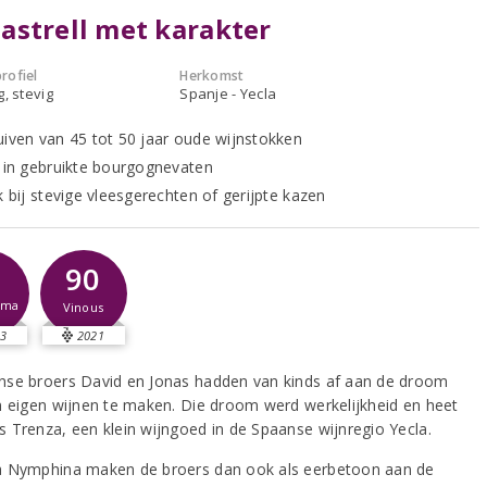
strell met karakter
rofiel
Herkomst
g, stevig
Spanje - Yecla
uiven van 45 tot 50 jaar oude wijnstokken
t in gebruikte bourgognevaten
k bij stevige vleesgerechten of gerijpte kazen
90
sma
Vinous
3
2021
se broers David en Jonas hadden van kinds af aan de droom
n eigen wijnen te maken. Die droom werd werkelijkheid en heet
 Trenza, een klein wijngoed in de Spaanse wijnregio Yecla.
 Nymphina maken de broers dan ook als eerbetoon aan de