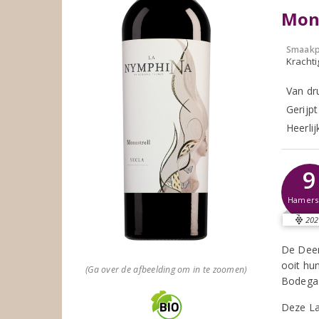
Mona
Smaakp
Krachti
Van dr
Gerijp
Heerlij
9
Hamer
202
De Deen
ooit hu
(Ga over de afbeelding om in te zoomen)
Bodegas
Deze La