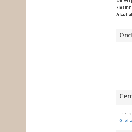
Omver
Flesin
Alcoho
Ond
Gem
Er zij
Geef a