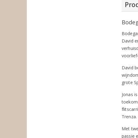
Prod
Bodeg
Bodegas
David e
verhuisd
voorlie
David be
wijndom
grote Sp
Jonas is
toekoms
flitsca
Trenza. 
Met twe
passie 