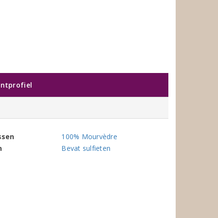
ntprofiel
ssen
100% Mourvèdre
n
Bevat sulfieten