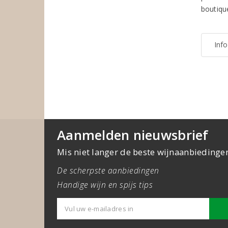
boutiqu
Inf
Aanmelden nieuwsbrief
Mis niet langer de beste wijnaanbiedinge
De scherpste aanbiedingen
Handige wijn en spijs tips