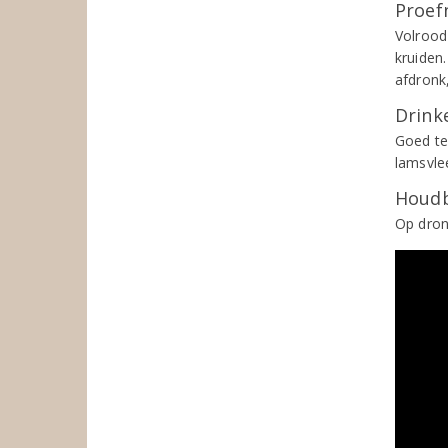
Proef
Volrood 
kruiden.
afdronk,
Drinke
Goed te
lamsvlee
Houdb
Op dron