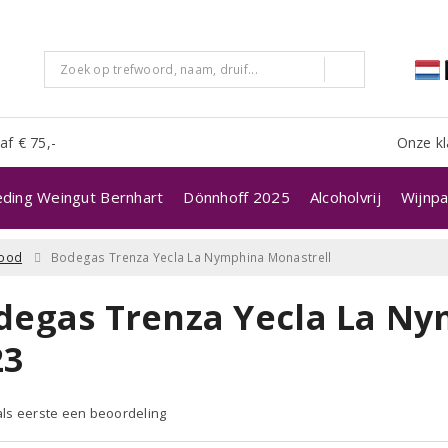
af € 75,-
Onze kl
eding Weingut Bernhart
Dönnhoff 2025
Alcoholvrij
Wijnpa
ood
Bodegas Trenza Yecla La Nymphina Monastrell
degas Trenza Yecla La Ny
23
 als eerste een beoordeling