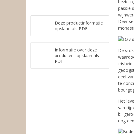
bezieli
passie 
wijnwer
Deense 
Deze productinformatie
monastr
opslaan als PDF
Informatie over deze
De stok
producent opslaan als
waardoor
PDF
frishei
geoogst
deel va
te conc
bourgog
Het lev
van rij
bij gero
nog een