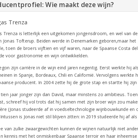
ucentprofiel: Wie maakt deze wijn?
as Trenza
 Trenza is letterlijk een uitgekomen jongensdroom, en wel van d
n Jonas Tofterup. Beiden werde in Denemarken geboren,maar het 
e, toen de broers vijftien en vijf waren, naar de Spaanse Costa del
fde voor gastronomie en wijn ontwikkelden.
gon zijn carrière in de wijn eind jaren negentig. Eerst werkte hij a
einen in Spanje, Bordeaux, Chili en Californië. Vervolgens werkte h
aanse producent. In 2004 zette hij de grote stap en startte hij zijn
 tien jaar jonger zijn dan David, maar minstens zo ambitieus. Toen 
t, schreef hij vol trots dat hij samen met zijn broer wijn zou mak
rrière (Jonas studeerde af in voedseltechnologie wijnbouwkunde en 
Intussen is Jonas niet stil blijven zitten: in 2019 studeerde hij af 
e van zulke zwaargewichten kunnen de wijnen natuurlijk niet ander
en kennis met het onmiskenbaar Spaanse terroir en haar inheemse 