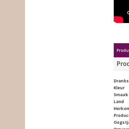
Produ
Pro
Dranks
Kleur
Smaak
Land
Herko
Produc
Oogstj