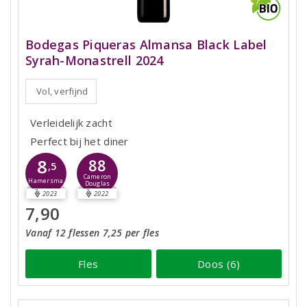
Bodegas Piqueras Almansa Black Label
Syrah-Monastrell 2024
Vol, verfijnd
Verleidelijk zacht
Perfect bij het diner
8
88
,5
Cameron
Hamersma
Douglas
2023
2022
7,90
Vanaf 12 flessen 7,25 per fles
Fles
Doos (6)