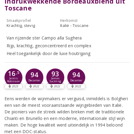
Indrukwekkende Bordeauxblend uit
Toscane
Smaakprofiel
Herkomst
Krachtig, stevig
Italië - Toscane
Van rijzende ster Campo alla Sughera
Rijp, krachtig, geconcentreerd en complex
Heel toegankelijk door de luxe houtrijping
16
93
,5
94
94
Jancis
James
Decanter
Decanter
Robinson
Suckling
2023
2022
2022
2022
Eens werden de wijnmakers er verguisd, inmiddels is Bolgheri
een van de meest vooraanstaande wijngebieden van Italië.
De pioniers van de streek wilden breken met de traditionele
Chianti en Brunello en een moderne, internationale stijl wijn
maken. De hoge kwaliteit werd uiteindelijk in 1994 beloond
met een DOC-status.