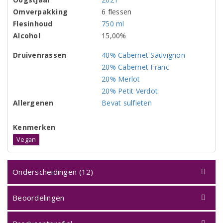
Omverpakking
6 flessen
Flesinhoud
750 ml
Alcohol
15,00%
Druivenrassen
40% Cabernet Sauvignon
20% Cabernet Franc
20% Merlot
20% Petit Verdot
Allergenen
Bevat sulfieten
Kenmerken
Vegan
Onderscheidingen (12)
Beoordelingen