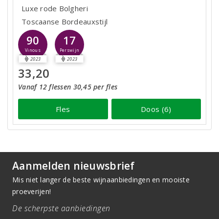
Luxe rode Bolgheri
Toscaanse Bordeauxstijl
90
17
Vinous
Perswijn
2023
2023
33,20
Vanaf 12 flessen 30,45 per fles
Fles
Doos (6)
Aanmelden nieuwsbrief
Mis niet langer de beste wijnaanbiedingen en mooiste
proeverijen!
De scherpste aanbiedingen