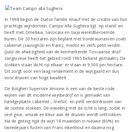
In 1998 begon de Duitse familie Knauf met de creatie van hun
prachtige wijndomein. Campo Alla Sughera ligt 'op stand' en
heeft met Ornellaia, Sassicaia en Gaja wereldberoemde
buren. De 20 hectaren zijn beplant met bordeauxrassen zoals
cabernet (sauvignon en franc), merlot en zelfs petit verdot.
(Juist de afwezigheid van de kenmerkende Toscaanse druif
sangiovese heeft het gebied rond 1965 bekend gemaakt.) De
stokken staan dicht op elkaar: er staan er 9.500 per hectare.
Dit zorgt voor een laag rendement in de wijngaard en dus
voor druiven van hoge kwaliteit.
De Bolgheri Superiore Arnione is een van de beste rode
wijnen van dit moderne wijnbedrijf en is gemaakt van
handgeplukte cabernet-, merlot- en petit verdotdruiven van
de oudste stokken. De inweking met de schil is lang, zodat er
veel geur, smaak en kleur aan de druiven wordt onttrokken.
Na de gisting rijpt de wijn 18 maanden in nieuwe (80%) en
tweedejaars fusten van Frans eikenhout en daarna nog