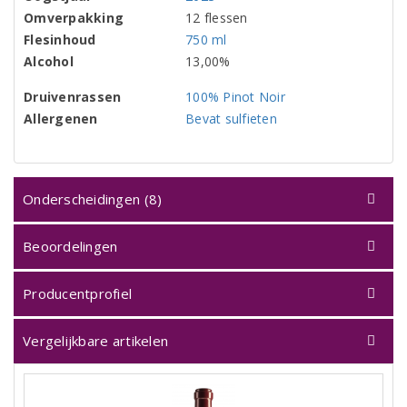
Omverpakking
12 flessen
Flesinhoud
750 ml
Alcohol
13,00%
Druivenrassen
100% Pinot Noir
Allergenen
Bevat sulfieten
Onderscheidingen (8)
Beoordelingen
Producentprofiel
Vergelijkbare artikelen