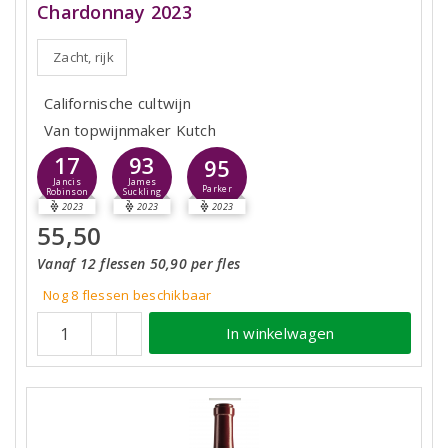
Chardonnay 2023
Zacht, rijk
Californische cultwijn
Van topwijnmaker Kutch
17
93
95
Jancis
James
Parker
Robinson
Suckling
2023
2023
2023
55,50
Vanaf 12 flessen 50,90 per fles
Nog 8
flessen
beschikbaar
In winkelwagen