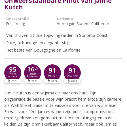
Onweerstaanbare Pinot van Jamie
Kutch
Smaakprofiel
Herkomst
Fris, fruitig
Verenigde Staten - Californië
Van druiven uit drie topwijngaarden in Sonoma Coast
Pure, uitbundige en elegante stijl
Het beste van Bourgogne en Californië
16
95
,5
91
91
Jancis
Wine
Parker
Decanter
Robinson
Anorak
2024
2024
2023
2023
Jamie Kutch is een wijnmaker naar ons hart. Zijn
ongebreidelde passie voor wijn bracht hem ertoe zijn carrière
als Wall Street trader in te wisselen voor die van wijnmaker.
En wat voor één! Jamies wijnen zijn puur, compromisloos,
terroirgedreven en gemaakt met minimaal ingrijpen in de
kelder. Ze zijn onmiskenbaar Californisch, maar ook Jamies