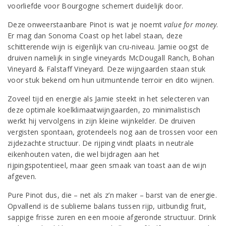
voorliefde voor Bourgogne schemert duidelijk door.
Deze onweerstaanbare Pinot is wat je noemt
value for money
.
Er mag dan Sonoma Coast op het label staan, deze
schitterende wijn is eigenlijk van cru-niveau. Jamie oogst de
druiven namelijk in single vineyards McDougall Ranch, Bohan
Vineyard & Falstaff Vineyard. Deze wijngaarden staan stuk
voor stuk bekend om hun uitmuntende terroir en dito wijnen.
Zoveel tijd en energie als Jamie steekt in het selecteren van
deze optimale koelklimaatwijngaarden, zo minimalistisch
werkt hij vervolgens in zijn kleine wijnkelder. De druiven
vergisten spontaan, grotendeels nog aan de trossen voor een
zijdezachte structuur. De rijping vindt plaats in neutrale
eikenhouten vaten, die wel bijdragen aan het
rijpingspotentieel, maar geen smaak van toast aan de wijn
afgeven.
Pure Pinot dus, die – net als z’n maker – barst van de energie.
Opvallend is de sublieme balans tussen rijp, uitbundig fruit,
sappige frisse zuren en een mooie afgeronde structuur. Drink