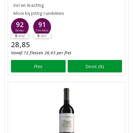
Vol en krachtig
Mooi bij pittig rundvlees
92
91
Parker
Tim Atkin
2022
2021
28,85
Vanaf 12 flessen 26,45 per fles
Fles
Doos (6)