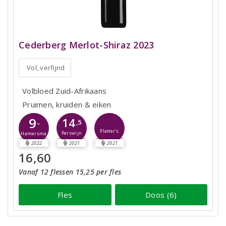
Cederberg Merlot-Shiraz 2023
Vol, verfijnd
Volbloed Zuid-Afrikaans
Pruimen, kruiden & eiken
9
14
-
,5
Platter's
Perswijn
Hamersma
2022
2021
2021
16,60
Vanaf 12 flessen 15,25 per fles
Fles
Doos (6)