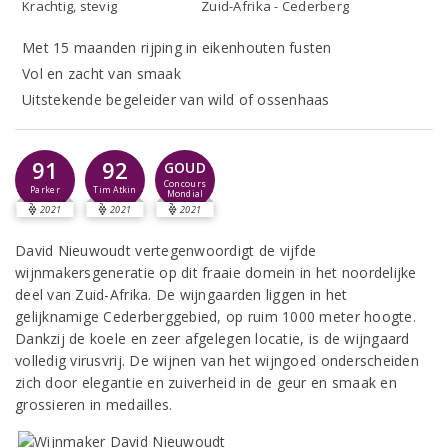
Krachtig, stevig
Zuid-Afrika - Cederberg
Met 15 maanden rijping in eikenhouten fusten
Vol en zacht van smaak
Uitstekende begeleider van wild of ossenhaas
91
92
GOUD
Concours
Parker
Tim Atkin
Mondial
2021
2021
2021
David Nieuwoudt vertegenwoordigt de vijfde
wijnmakersgeneratie op dit fraaie domein in het noordelijke
deel van Zuid-Afrika. De wijngaarden liggen in het
gelijknamige Cederberggebied, op ruim 1000 meter hoogte.
Dankzij de koele en zeer afgelegen locatie, is de wijngaard
volledig virusvrij. De wijnen van het wijngoed onderscheiden
zich door elegantie en zuiverheid in de geur en smaak en
grossieren in medailles.