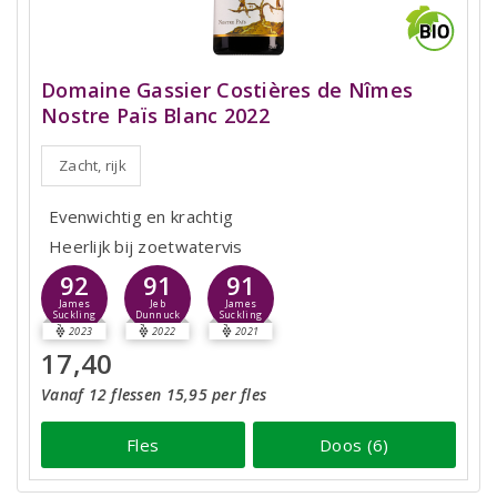
Domaine Gassier Costières de Nîmes
Nostre Païs Blanc 2022
Zacht, rijk
Evenwichtig en krachtig
Heerlijk bij zoetwatervis
92
91
91
James
Jeb
James
Suckling
Dunnuck
Suckling
2023
2022
2021
17,40
Vanaf 12 flessen 15,95 per fles
Fles
Doos (6)