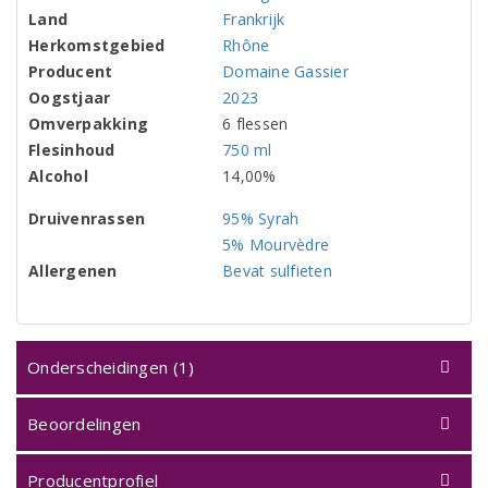
Land
Frankrijk
Herkomstgebied
Rhône
Producent
Domaine Gassier
Oogstjaar
2023
Omverpakking
6 flessen
Flesinhoud
750 ml
Alcohol
14,00%
Druivenrassen
95% Syrah
5% Mourvèdre
Allergenen
Bevat sulfieten
Onderscheidingen (1)
Beoordelingen
Producentprofiel