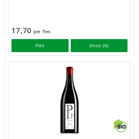
17,70
per fles
Fles
Doos (6)