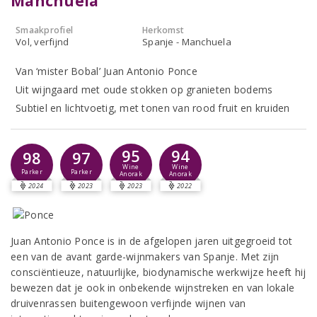
Manchuela
Smaakprofiel
Herkomst
Vol, verfijnd
Spanje - Manchuela
Van ‘mister Bobal’ Juan Antonio Ponce
Uit wijngaard met oude stokken op granieten bodems
Subtiel en lichtvoetig, met tonen van rood fruit en kruiden
95
94
98
97
Wine
Wine
Parker
Parker
Anorak
Anorak
2024
2023
2023
2022
Juan Antonio Ponce is in de afgelopen jaren uitgegroeid tot
een van de avant garde-wijnmakers van Spanje. Met zijn
consciëntieuze, natuurlijke, biodynamische werkwijze heeft hij
bewezen dat je ook in onbekende wijnstreken en van lokale
druivenrassen buitengewoon verfijnde wijnen van