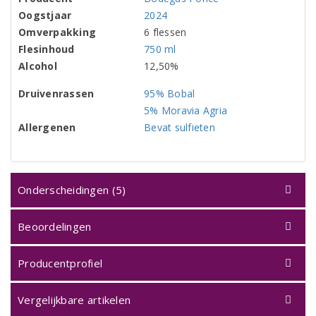
Oogstjaar
2024
Omverpakking
6 flessen
Flesinhoud
750 ml
Alcohol
12,50%
Druivenrassen
95% Bobal
5% Moravia Agria
Allergenen
Bevat sulfieten
Onderscheidingen (5)
Beoordelingen
Producentprofiel
Vergelijkbare artikelen