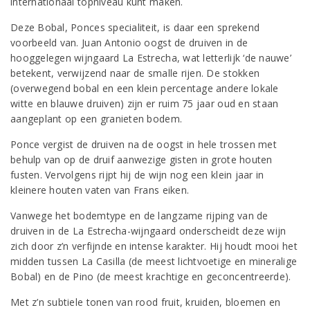
internationaal topniveau kunt maken.
Deze Bobal, Ponces specialiteit, is daar een sprekend
voorbeeld van. Juan Antonio oogst de druiven in de
hooggelegen wijngaard La Estrecha, wat letterlijk ‘de nauwe’
betekent, verwijzend naar de smalle rijen. De stokken
(overwegend bobal en een klein percentage andere lokale
witte en blauwe druiven) zijn er ruim 75 jaar oud en staan
aangeplant op een granieten bodem.
Ponce vergist de druiven na de oogst in hele trossen met
behulp van op de druif aanwezige gisten in grote houten
fusten. Vervolgens rijpt hij de wijn nog een klein jaar in
kleinere houten vaten van Frans eiken.
Vanwege het bodemtype en de langzame rijping van de
druiven in de La Estrecha-wijngaard onderscheidt deze wijn
zich door z’n verfijnde en intense karakter. Hij houdt mooi het
midden tussen La Casilla (de meest lichtvoetige en mineralige
Bobal) en de Pino (de meest krachtige en geconcentreerde).
Met z’n subtiele tonen van rood fruit, kruiden, bloemen en