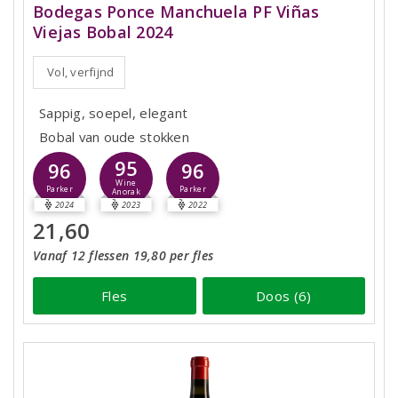
Bodegas Ponce Manchuela PF Viñas
Viejas Bobal 2024
Vol, verfijnd
Sappig, soepel, elegant
Bobal van oude stokken
95
96
96
Wine
Parker
Parker
Anorak
2024
2023
2022
21,60
Vanaf 12 flessen 19,80 per fles
Fles
Doos (6)