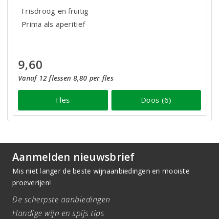
Frisdroog en fruitig
Prima als aperitief
9,60
Vanaf 12 flessen 8,80 per fles
Fles
Doos (6)
Aanmelden nieuwsbrief
Mis niet langer de beste wijnaanbiedingen en mooiste
proeverijen!
De scherpste aanbiedingen
Handige wijn en spijs tips