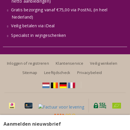
netto aanbiedingen)
Gratis bezorging vanaf €75,00 via PostNL (in heel
Nederland)
Veilig betalen via iDeal
Specialist in wijngeschenken
Inloggen of registreren
Klantenservice
Veilig winkelen
Sitemap
Leeftijdscheck
Privacybeleid
Aanmelden nieuwsbrief
Alle prijzen zijn inclusief BTW, exclusief eventuele verzendkosten.
Château Cap Saint-Martin Blaye Côtes de Bordeaux