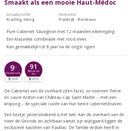
Smaakt als een mooie Haut-Médoc
Smaakprofiel
Herkomst
Krachtig, stevig
Frankrijk - Bordeaux
Pure Cabernet Sauvignon met 12 maanden eikenrijping
Een klassieke combinatie met rood vlees
Kan gemakkelijk tot 8 jaar na de oogst rijpen
91
9
-
Revue du
Hamersma
Vin
2020
2019
De Cabernet van de overkant (d’en face): zo noemen Pierre
en Laure Ardoin van Château Cap Saint Martin – met een
knipoog – de speciale cuvée van hun beste cabernetdruiven.
Een beetje jaloersmakend is het wel. Aan de overkant van de
rivier de Gironde en zichtbaar vanuit zijn wijngaard liggen de
exclusieve kastelen van Pauillac. De familie Ardoin heeft in