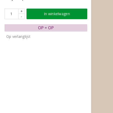
+
In winkelwagen
-
OP = OP
Op verlanglijst