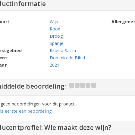
ductinformatie
oort
Wijn
Allergene
Rood
Droog
Spanje
mstgebied
Ribeira Sacra
ent
Dominio do Bibei
aar
2021
iddelde beoordeling:
n geen beoordelingen voor dit product,
ls eerste een beoordeling
ucentprofiel: Wie maakt deze wijn?