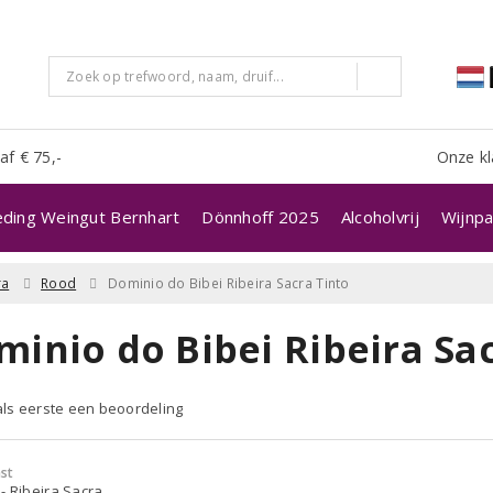
af € 75,-
Onze kl
eding Weingut Bernhart
Dönnhoff 2025
Alcoholvrij
Wijnpa
ra
Rood
Dominio do Bibei Ribeira Sacra Tinto
minio do Bibei Ribeira Sac
 als eerste een beoordeling
st
- Ribeira Sacra