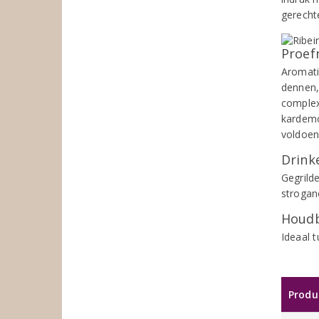
gerecht
Proef
Aromati
dennen,
complex
kardemo
voldoend
Drinke
Gegrild
strogan
Houdb
Ideaal 
Produ