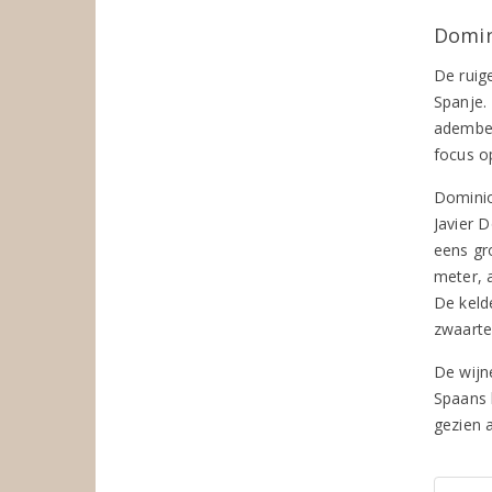
Domin
De ruig
Spanje.
ademben
focus o
Dominio
Javier D
eens gr
meter, 
De keld
zwaarte
De wijn
Spaans 
gezien 