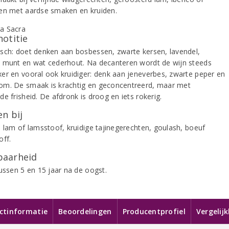
en met aardse smaken en kruiden.
notitie
sch: doet denken aan bosbessen, zwarte kersen, lavendel,
 munt en wat cederhout. Na decanteren wordt de wijn steeds
er en vooral ook kruidiger: denk aan jeneverbes, zwarte peper en
m. De smaak is krachtig en geconcentreerd, maar met
e frisheid. De afdronk is droog en iets rokerig.
n bij
e lam of lamsstoof, kruidige tajinegerechten, goulash, boeuf
off.
aarheid
tussen 5 en 15 jaar na de oogst.
ctinformatie
Beoordelingen
Producentprofiel
Vergelij