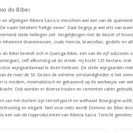
io do Bibei
e en afgelegen Ribeira Sacra is misschien wel een van de spannends
 De naam betekent ‘heilige oever’. Daar begrijp je wel iets van wan
emend steile hellingen ziet. Vergelijkingen met de Mosel of Noord
p inheemse druivenrassen, zoals mencía, brancellao, godello en alb
 do Bibei bevindt zich in Quiroga-Bibei, een van de vijf subzones 
ominguez, zelf afkomstig uit de streek. Hij kocht 125 hectare, met 
ootse wijngaardareaal te doen herleven. De steile wijngaarden me
aan de rivier de Sil. Gezien de extreme omstandigheden is het on
er is modern, minimalistisch en gebaseerd op de werkwijze van wel
kracht. Ook worden er diverse houten en cementen vaten gebruikt, 
en van het domein zijn terroirtypisch en welhaast Bourgogne-achtig
lichtvoetig en elegant. Niet voor niets wordt Dominio do Bibei door
als een van de topproducenten van Ribeira Sacra. Terecht genieten 