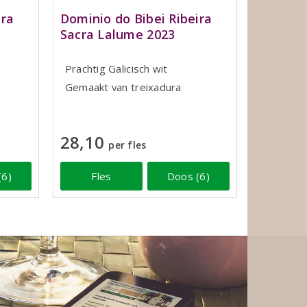
ira
Dominio do Bibei Ribeira
Sacra Lalume 2023
Prachtig Galicisch wit
Gemaakt van treixadura
28,10
per fles
(6)
Fles
Doos (6)