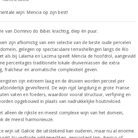
ntale wijn: Mencia op zijn best!
e van Dominio do Bibei: krachtig, diep én puur.
ven zijn afkomstig van een selectie van de beste oude percelen
 domein, gelegen op spectaculaire terrashellingen langs de Río
Net als bij Lalama en Lacima speelt Mencía de hoofdrol, aangevuld
ine percentages traditionele lokale druivenrassen die extra
g, fraîcheur en aromatische complexiteit geven.
engsten zijn extreem laag en de druiven worden perceel per
afzonderlijk gevinifieerd. De wijn rijpt langdurig in grote Franse
uten vaten en foeders, waardoor vooral structuur, verfijning en
worden opgebouwd in plaats van nadrukkelijke houtinvloed.
niet alleen de rijkste en meest complexe wijn van het domein,
k de meest harmonieuze.
te wijn uit Galicië die uitstekend kan ouderen, maar nu al enorme
aakt bij verfijnde wildgerechten, geroosterd lam, iberico of