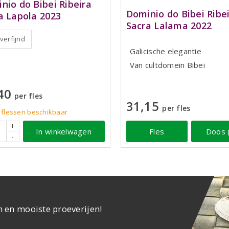
nio do Bibei Ribeira
Dominio do Bibei Ribe
a Lapola 2023
Sacra Lalama 2022
 verfijnd
Galicische elegantie
Van cultdomein Bibei
40
per fles
31,15
per fles
flessen
beschikbaar
+
In winkelwagen
Fles
Doos 
-
n en mooiste proeverijen!