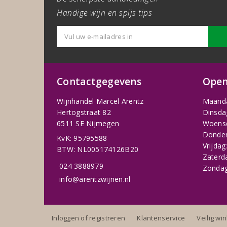
Handige wijn en spijs tips
Contactgegevens
Open
Wijnhandel Marcel Arentz
Maand
Hertogstraat 82
Dinsda
6511 SE Nijmegen
Woens
Donder
KvK: 95795588
Vrijdag
BTW: NL005174126B20
Zaterd
024 3888979
Zondag
info@arentzwijnen.nl
Inloggen of registreren
Klantenservice
Veilig wi