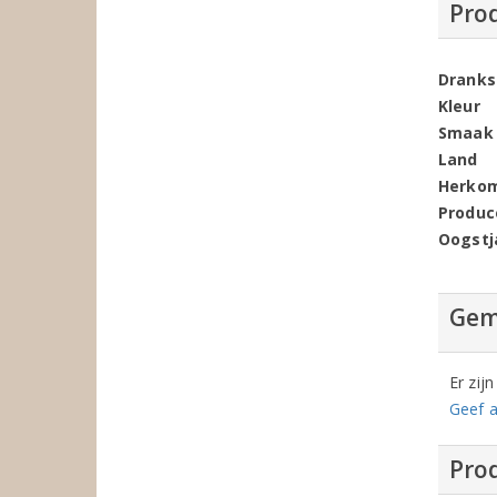
Pro
Dranks
Kleur
Smaak
Land
Herko
Produc
Oogstj
Gem
Er zij
Geef a
Prod