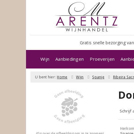
Gratis snelle bezorging van
Wijn
Aanbiedingen
Proeverijen
Aanbi
U bent hier:
Home
Wijn
Spanje
Ribeira Sac
Do
Schrijf
Herkom
Spanje 
(Ga over de afbeelding om in te zoomen)