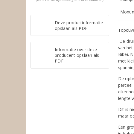
Monume
Deze productinformatie
opslaan als PDF
Topcuvé
De drui
van het
Informatie over deze
Bibei. 
producent opslaan als
PDF
met kle
spannin
De opbr
perceel 
eikenho
lengte 
Dit is 
maar oo
Een gro
indruk m