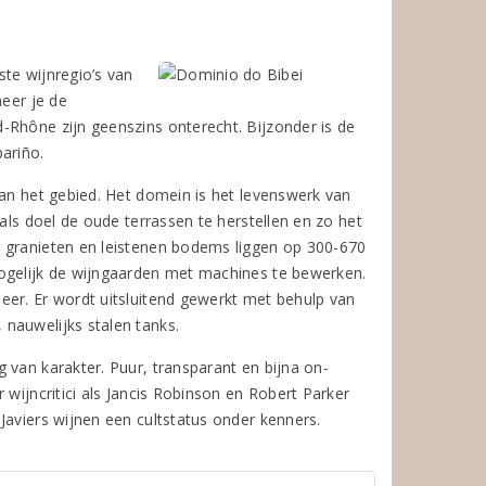
te wijnregio’s van
neer je de
-Rhône zijn geenszins onterecht. Bijzonder is de
ariño.
van het gebied. Het domein is het levenswerk van
als doel de oude terrassen te herstellen en zo het
t granieten en leistenen bodems liggen op 300-670
mogelijk de wijngaarden met machines te bewerken.
eer. Er wordt uitsluitend gewerkt met behulp van
nauwelijks stalen tanks.
 van karakter. Puur, transparant en bijna on-
 wijncritici als Jancis Robinson en Robert Parker
Javiers wijnen een cultstatus onder kenners.