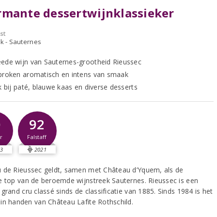
mante dessertwijnklassieker
st
jk - Sauternes
ede wijn van Sauternes-grootheid Rieussec
proken aromatisch en intens van smaak
k bij paté, blauwe kaas en diverse desserts
0
92
r
Falstaff
3
2021
 de Rieussec geldt, samen met Château d’Yquem, als de
e top van de beroemde wijnstreek Sauternes. Rieussec is een
grand cru classé sinds de classificatie van 1885. Sinds 1984 is het
in handen van Château Lafite Rothschild.