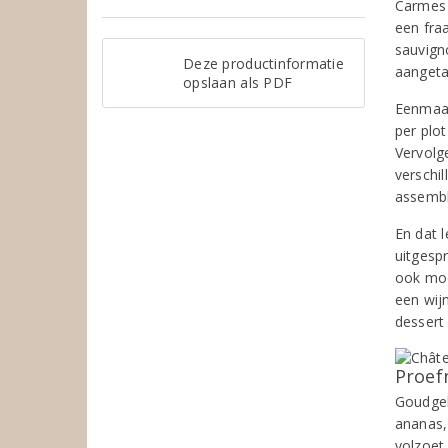
Carmes 
een fra
sauvign
Deze productinformatie
aangetas
opslaan als PDF
Eenmaal
per plot
Vervolg
verschil
assembl
En dat 
uitgesp
ook moo
een wijn
dessert 
Proef
Goudgel
ananas,
volzoet