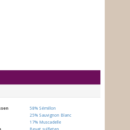
ssen
58% Sémillon
25% Sauvignon Blanc
17% Muscadelle
n
Bevat sulfieten