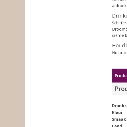
afdronk
Drinke
Schitte
Droomdu
crème br
Houdb
Nu prac
Produ
Pro
Dranks
Kleur
Smaak
Land