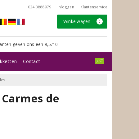
024 3888979
Inloggen
Klantenservice
Winkelwagen
0
anten geven ons een 9,5/10
kketten
Contact
les
 Carmes de