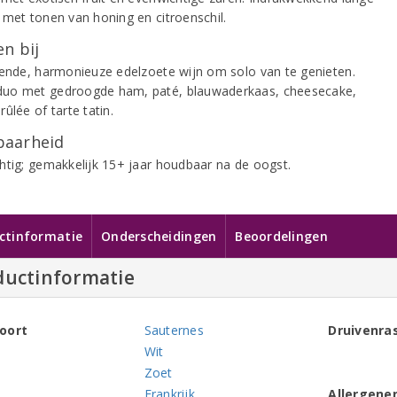
 met tonen van honing en citroenschil.
n bij
rende, harmonieuze edelzoete wijn om solo van te genieten.
o met gedroogde ham, paté, blauwaderkaas, cheesecake,
ûlée of tarte tatin.
aarheid
htig; gemakkelijk 15+ jaar houdbaar na de oogst.
ctinformatie
Onderscheidingen
Beoordelingen
ductinformatie
oort
Sauternes
Druivenra
Wit
Zoet
Frankrijk
Allergene