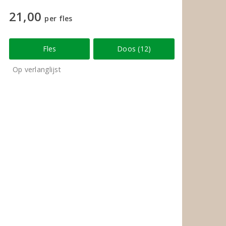
21,00
per fles
Fles
Doos (12)
Op verlanglijst