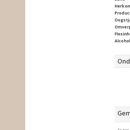
Herko
Produc
Oogstj
Omver
Flesin
Alcoho
Ond
Gem