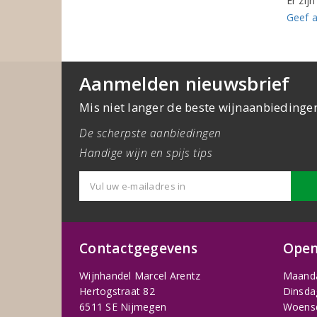
Er zij
Geef a
Aanmelden nieuwsbrief
Mis niet langer de beste wijnaanbiedinge
De scherpste aanbiedingen
Handige wijn en spijs tips
Contactgegevens
Open
Wijnhandel Marcel Arentz
Maand
Hertogstraat 82
Dinsda
6511 SE Nijmegen
Woens