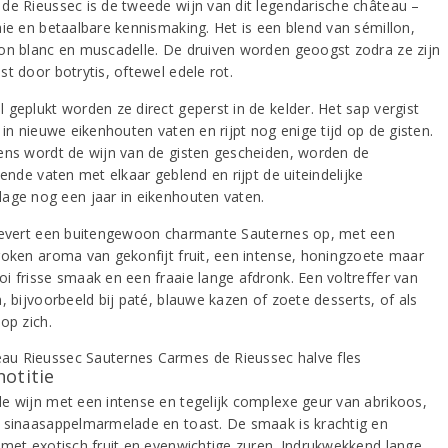
de Rieussec is de tweede wijn van dit legendarische château –
aie en betaalbare kennismaking. Het is een blend van sémillon,
on blanc en muscadelle. De druiven worden geoogst zodra ze zijn
t door botrytis, oftewel edele rot.
 geplukt worden ze direct geperst in de kelder. Het sap vergist
 in nieuwe eikenhouten vaten en rijpt nog enige tijd op de gisten.
ens wordt de wijn van de gisten gescheiden, worden de
lende vaten met elkaar geblend en rijpt de uiteindelijke
age nog een jaar in eikenhouten vaten.
levert een buitengewoon charmante Sauternes op, met een
roken aroma van gekonfijt fruit, een intense, honingzoete maar
i frisse smaak en een fraaie lange afdronk. Een voltreffer van
, bijvoorbeeld bij paté, blauwe kazen of zoete desserts, of als
op zich.
notitie
e wijn met een intense en tegelijk complexe geur van abrikoos,
 sinaasappelmarmelade en toast. De smaak is krachtig en
 met exotisch fruit en evenwichtige zuren. Indrukwekkend lange