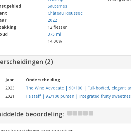
mstgebied
Sauternes
ent
Château Rieussec
aar
2022
pakking
12 flessen
houd
375 ml
l
14,00%
erscheidingen (2)
Jaar
Onderscheiding
2023
The Wine Advocate | 90/100 | Full-bodied, elegant a
2021
Falstaff | 92/100 punten | Integrated fruity sweetne
iddelde beoordeling: