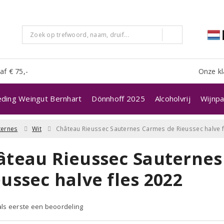
af € 75,-
Onze kl
eding Weingut Bernhart
Dönnhoff 2025
Alcoholvrij
Wijnpa
ternes
Wit
Château Rieussec Sauternes Carmes de Rieussec halve f
âteau Rieussec Sauternes
ussec halve fles 2022
 als eerste een beoordeling