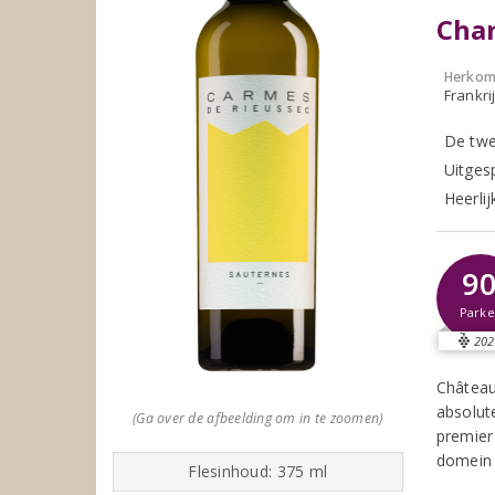
Char
Herkom
Frankri
De twe
Uitges
Heerlij
9
Parke
202
Château
absolut
(Ga over de afbeelding om in te zoomen)
premier 
domein 
Flesinhoud: 375 ml