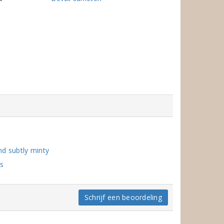
nd subtly minty
ss
Schrijf een beoordeling