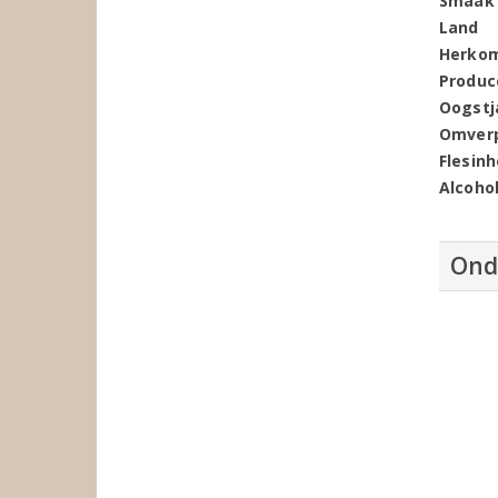
Smaak
Land
Herko
Produc
Oogstj
Omver
Flesin
Alcoho
Ond