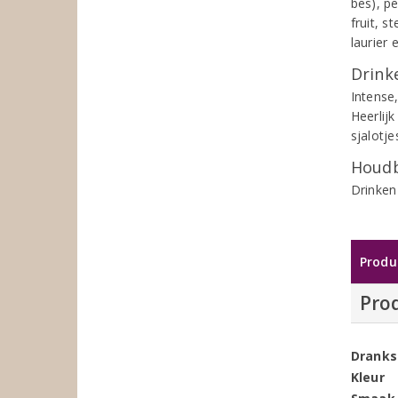
bes), p
fruit, 
laurier 
Drinke
Intense,
Heerlij
sjalotje
Houdb
Drinken
Produ
Pro
Dranks
Kleur