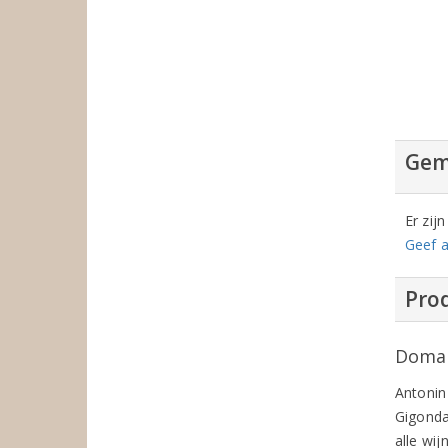
Gem
Er zij
Geef a
Prod
Domai
Antonin
Gigondas
alle wi