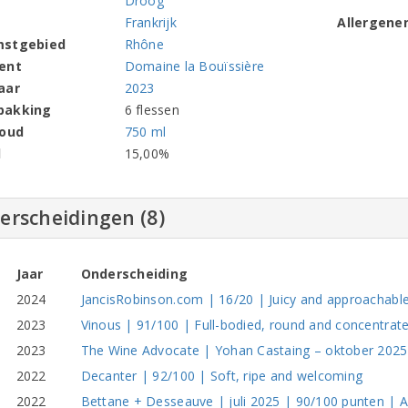
Droog
Frankrijk
Allergene
mstgebied
Rhône
ent
Domaine la Bouïssière
aar
2023
pakking
6 flessen
houd
750 ml
l
15,00%
erscheidingen (8)
Jaar
Onderscheiding
2024
JancisRobinson.com | 16/20 | Juicy and approachabl
2023
Vinous | 91/100 | Full-bodied, round and concentrat
2023
The Wine Advocate | Yohan Castaing – oktober 2025
2022
Decanter | 92/100 | Soft, ripe and welcoming
2022
Bettane + Desseauve | juli 2025 | 90/100 punten | A