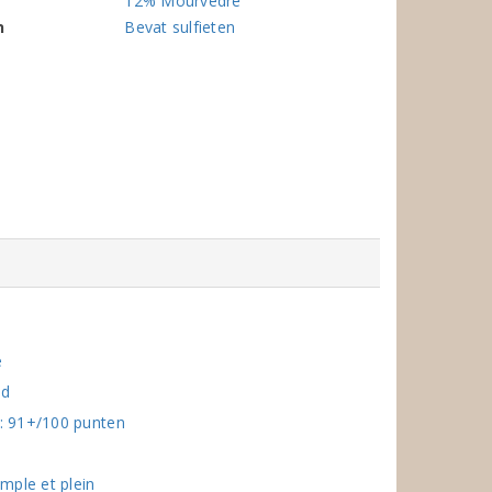
12% Mourvèdre
n
Bevat sulfieten
e
ed
: 91+/100 punten
mple et plein