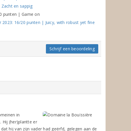
| Zacht en sappig
00 punten | Game on
023: 16/20 punten | Juicy, with robust yet fine
Schrijf een beoordeling
omeinen in
 Hij (her)plantte er
dat hij van zijn vader had geërfd, gelegen aan de