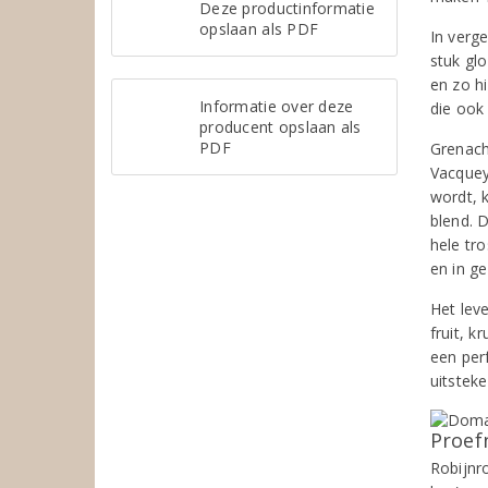
Deze productinformatie
opslaan als PDF
In verg
stuk gl
en zo hi
Informatie over deze
die ook
producent opslaan als
PDF
Grenach
Vacquey
wordt, 
blend. 
hele tro
en in g
Het lev
fruit, k
een per
uitstek
Proef
Robijnr