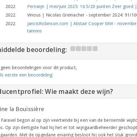
2022
Perswijn | mei/juni 2025: 16.5/20 punten Zeer goed 
2022
Vinous | Nicolas Greinacher - september 2024: 91/1
2022
JancisRobinson.com | Alistair Cooper MW - november 2
tannins
iddelde beoordeling:
n geen beoordelingen voor dit product,
ls eerste een beoordeling
ucentprofiel: Wie maakt deze wijn?
ne la Bouïssière
 Faravel begon al op zijn veertiende bij een van de beroemde wijd
. Op zijn dertigste had hij het er tot wijngaardbeheerder geschopt.
jngaarden. Met de opgedane ervaring besloot hij ook het stuk grond 