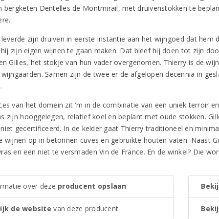
n bergketen Dentelles de Montmirail, met druivenstokken te beplan
ère.
 leverde zijn druiven in eerste instantie aan het wijngoed dat hem 
hij zijn eigen wijnen te gaan maken. Dat bleef hij doen tot zijn do
en Gilles, het stokje van hun vader overgenomen. Thierry is de wijn
 wijngaarden. Samen zijn de twee er de afgelopen decennia in ge
.
ces van het domein zit ‘m in de combinatie van een uniek terroir e
 zijn hooggelegen, relatief koel en beplant met oude stokken. Gille
iet gecertificeerd. In de kelder gaat Thierry traditioneel en minima
e wijnen op in betonnen cuves en gebruikte houten vaten. Naast G
ras en een niet te versmaden Vin de France. En de winkel? Die wo
ormatie over deze
producent opslaan
Bekij
ijk de website
van deze producent
Bekij