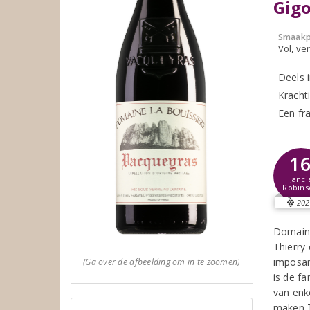
Gig
Smaakp
Vol, ver
Deels 
Krachti
Een fr
1
Janci
Robins
202
Domaine
Thierry 
imposant
(Ga over de afbeelding om in te zoomen)
is de fa
van enk
maken T