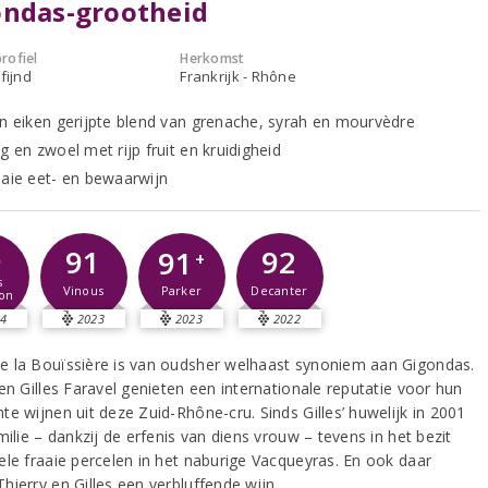
ondas-grootheid
rofiel
Herkomst
fijnd
Frankrijk - Rhône
in eiken gerijpte blend van grenache, syrah en mourvèdre
g en zwoel met rijp fruit en kruidigheid
aaie eet- en bewaarwijn
6
91
92
91
+
s
Vinous
Decanter
Parker
on
4
2023
2023
2022
 la Bouïssière is van oudsher welhaast synoniem aan Gigondas.
en Gilles Faravel genieten een internationale reputatie voor hun
e wijnen uit deze Zuid-Rhône-cru. Sinds Gilles’ huwelijk in 2001
milie – dankzij de erfenis van diens vrouw – tevens in het bezit
ele fraaie percelen in het naburige Vacqueyras. En ook daar
hierry en Gilles een verbluffende wijn.