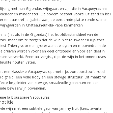
elijking met hun Gigondas-wijngaarden zijn die in Vacqueyras een
ooiender en minder steil. De bodem bestaat vooral uit zand en klei
er en daar tref je ‘galets’ aan, de beroemde platte ronde stenen
 wijngaarden in Châteauneuf-du-Pape kenmerken.
e is (net als in de Gigondas) het hoofdbestanddeel van de
ras, maar om te zorgen dat de wijn niet te zwaar en rijp-zoet
kiest Thierry voor een groter aandeel syrah en mourvèdre in de
De druiven worden voor een deel ontsteeld en voor een deel in
ssen verwerkt. Eenmaal vergist, rijpt de wijn in betonnen cuves
ebruikte houten vaten.
ert een klassieke Vacqueyras op, met rijp, zondoorstoofd rood
ruidigheid, een volle body en een stevige structuur. Dit maakt ‘m
fecte begeleider van stevige, smaakvolle gerechten en een
ende bewaarwijn bovendien.
notitie
ode wijn met een subtiele geur van jammy fruit (kers, zwarte