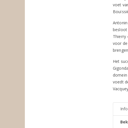
voet va
Bouïssi
Antonin
besloot 
Thierry 
voor de
brengen
Het suc
Gigondas
domein n
voedt d
Vacquey
Inf
Bek