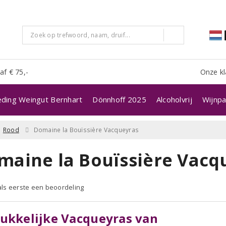
af € 75,-
Onze kl
eding Weingut Bernhart
Dönnhoff 2025
Alcoholvrij
Wijnpa
Rood
Domaine la Bouïssière Vacqueyras
maine la Bouïssière Vacq
 als eerste een beoordeling
ukkelijke Vacqueyras van