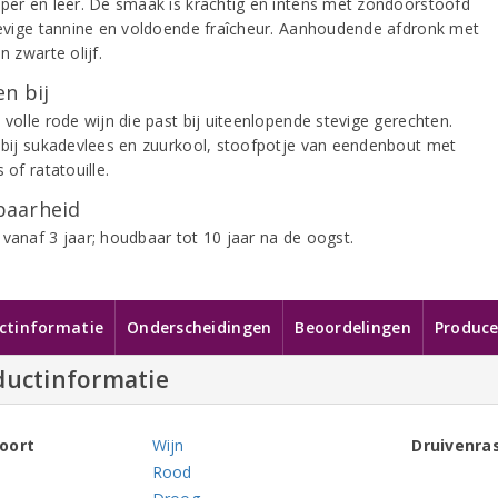
eper en leer. De smaak is krachtig en intens met zondoorstoofd
stevige tannine en voldoende fraîcheur. Aanhoudende afdronk met
en zwarte olijf.
n bij
 volle rode wijn die past bij uiteenlopende stevige gerechten.
k bij sukadevlees en zuurkool, stoofpotje van eendenbout met
s of ratatouille.
aarheid
 vanaf 3 jaar; houdbaar tot 10 jaar na de oogst.
ctinformatie
Onderscheidingen
Beoordelingen
Produce
ductinformatie
oort
Wijn
Druivenra
Rood