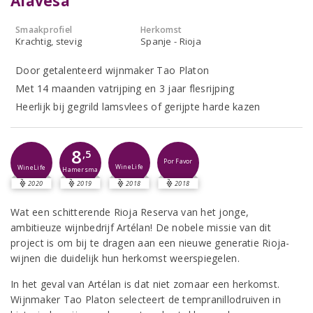
Alavesa
Smaakprofiel
Herkomst
Krachtig, stevig
Spanje - Rioja
Door getalenteerd wijnmaker Tao Platon
Met 14 maanden vatrijping en 3 jaar flesrijping
Heerlijk bij gegrild lamsvlees of gerijpte harde kazen
8
,5
Por Favor
WineLife
WineLife
Hamersma
2020
2019
2018
2018
Wat een schitterende Rioja Reserva van het jonge,
ambitieuze wijnbedrijf Artélan! De nobele missie van dit
project is om bij te dragen aan een nieuwe generatie Rioja-
wijnen die duidelijk hun herkomst weerspiegelen.
In het geval van Artélan is dat niet zomaar een herkomst.
Wijnmaker Tao Platon selecteert de tempranillodruiven in