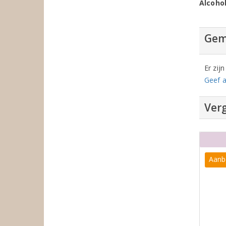
Alcoho
Gem
Er zij
Geef a
Verg
Aanb