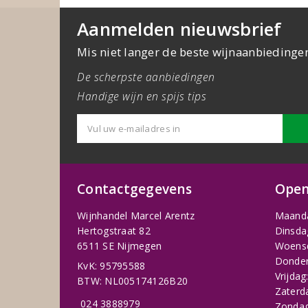
Aanmelden nieuwsbrief
Mis niet langer de beste wijnaanbiedinge
De scherpste aanbiedingen
Handige wijn en spijs tips
Contactgegevens
Open
Wijnhandel Marcel Arentz
Maand
Hertogstraat 82
Dinsda
6511 SE Nijmegen
Woens
Donder
KvK: 95795588
Vrijdag
BTW: NL005174126B20
Zaterd
024 3888979
Zondag