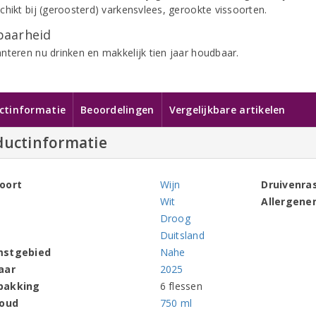
chikt bij (geroosterd) varkensvlees, gerookte vissoorten.
aarheid
nteren nu drinken en makkelijk tien jaar houdbaar.
ctinformatie
Beoordelingen
Vergelijkbare artikelen
ductinformatie
oort
Wijn
Druivenra
Wit
Allergene
Droog
Duitsland
mstgebied
Nahe
aar
2025
pakking
6 flessen
houd
750 ml