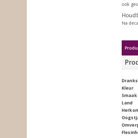
ook ges
Houdb
Na deca
Produ
Pro
Dranks
Kleur
Smaak
Land
Herko
Oogstj
Omver
Flesin