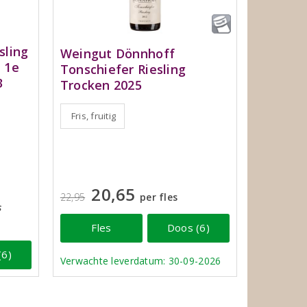
sling
Weingut Dönnhoff
 1e
Tonschiefer Riesling
3
Trocken 2025
Fris, fruitig
20,65
22,95
per fles
s
Fles
Doos (6)
(6)
Verwachte leverdatum: 30-09-2026