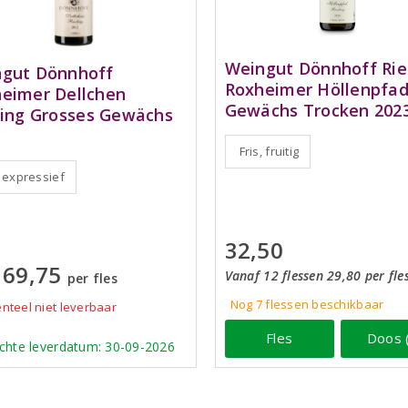
Weingut Dönnhoff Rie
gut Dönnhoff
Roxheimer Höllenpfad
eimer Dellchen
Gewächs Trocken 202
ling Grosses Gewächs
Fris, fruitig
, expressief
32,50
69,75
Vanaf 12 flessen 29,80 per fle
per fles
Nog 7
flessen
beschikbaar
teel niet leverbaar
Fles
Doos 
chte leverdatum: 30-09-2026