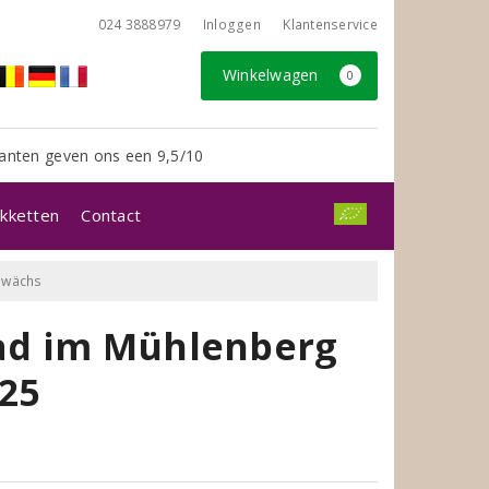
024 3888979
Inloggen
Klantenservice
Winkelwagen
0
anten geven ons een 9,5/10
kketten
Contact
ewächs
ad im Mühlenberg
25