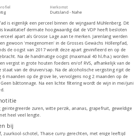
rofiel
Herkomst
itig
Duitsland - Nahe
fad is eigenlijk een perceel binnen de wijngaard Mühlenberg. Dit
 is kwalitatief dermate hoogwaardig dat de VDP heeft besloten
perceel apart als Grosse Lage aan te merken. Jarenlang werden
ven gewoon 'meegenomen' in de Grosses Gewächs Höllenpfad,
nds de oogst van 2017 wordt deze apart gevinifieerd en op de
ebracht. Na de handmatige oogst (maximaal 40 hl./ha.) worden
ven vergist in grote houten foeders en/of RVS, afhankelijk van de
e staat van de druiven/sap. Na de alcoholische vergisting rijpt de
g 6 maanden op de grove lie, vervolgens nog 2 maanden op de
e. Geen bâttonnage. Na een lichte filtering wordt de wijn in mei/juni
ed.
notitie
g geïntegreerde zuren, witte perzik, ananas, grapefruit, geweldige
met heel veel lengte.
n bij
f, zuurkool-schotel, Thaise curry-gerechten, met enige leeftijd