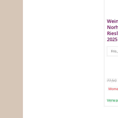
Wein
Norh
Ries
2025
Fris
77,50
Momen
Verwa