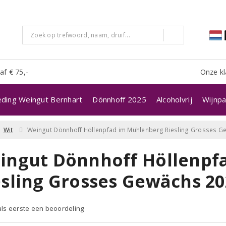
af € 75,-
Onze kl
eding Weingut Bernhart
Dönnhoff 2025
Alcoholvrij
Wijnpa
Wit
Weingut Dönnhoff Höllenpfad im Mühlenberg Riesling Grosses G
ingut Dönnhoff Höllenpf
esling Grosses Gewächs 20
 als eerste een beoordeling