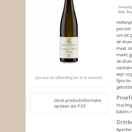
Smaakp
Fris, fru
Höllenp
perceel
om dit 
de drui
maar si
markt g
de drui
sanitair
wijn no
(Ga over de afbeelding om in te zoomen)
fijne li
gebottl
Proef
Deze productinformatie
Prachti
opslaan als PDF
balans 
Drinke
Aperitie