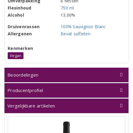
Omverpakking
6 flessen
Flesinhoud
750 ml
Alcohol
13,00%
Druivenrassen
100% Sauvignon Blanc
Allergenen
Bevat sulfieten
Kenmerken
Vegan
Beoordelingen
Producentprofiel
Vergelijkbare artikelen