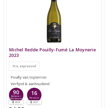
Michel Redde Pouilly-Fumé La Moynerie
2023
Fris, expressief
Pouilly van topterroir
Verfijnd & aanhoudend
90
16
Bettane +
Perswijn
Desseauve
2023
2021