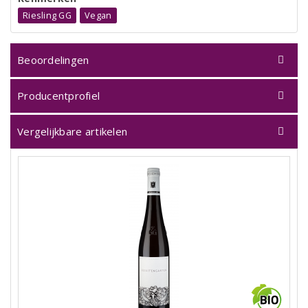
Riesling GG
Vegan
Beoordelingen
Producentprofiel
Vergelijkbare artikelen